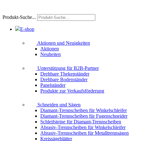
Produkt-Suche...
E-shop
Aktionen und Neuigkeiten
Aktionen
Neuheiten
Unterstützung für B2B-Partner
Drehbare Thekenständer
Drehbare Bodenständer
Panelständer
Produkte zur Verkaufsförderung
Schneiden und Sägen
Diamant-Trennscheiben für Winkelschleifer
Diamant-Trennscheiben für Fugenschneider
Schleifsteine für Diamant-Trennscheiben
Abrasiv-Trennscheiben für Winkelschleifer
Abrasiv-Trennscheiben für Metalltrennsägen
Kreissägeblätter