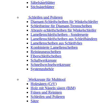
Säbelsägeblätter
Stichsägeblätter
Schleifen und Polieren
Diamant-Schleifscheiben für Winkelschleifer
Schleifsteine für Diamant-Trennscheiben
Abrasiv-schleifscheiben für Winkelschleifer
Lamellenschleifscheiben - Sonderserie
Lamellenschleifscheiben aus Schleifbändern
Lamellenscheiben aus Schleifvlies
Kombinierte Lamellenscheiben
Reinigungsscheiben
Fiberschleifscheiben
Schaftwerkzeuge
Schnellwechselwerkzeuge
Systemzubehör
Werkzeuge für Multitool
Holzsägen (CrV)
Holz mit Nägeln sägen (BiM)
Fräsen und Reinigen
Schleifen und Polieren
Sätze