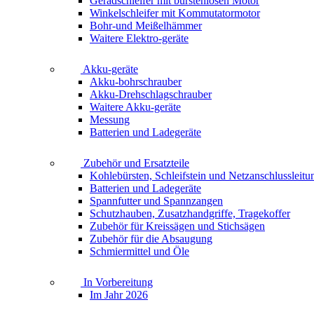
Geradschleifer mit bürstenlosen Motor
Winkelschleifer mit Kommutatormotor
Bohr-und Meißelhämmer
Waitere Elektro-geräte
Akku-geräte
Akku-bohrschrauber
Akku-Drehschlagschrauber
Waitere Akku-geräte
Messung
Batterien und Ladegeräte
Zubehör und Ersatzteile
Kohlebürsten, Schleifstein und Netzanschlussleitu
Batterien und Ladegeräte
Spannfutter und Spannzangen
Schutzhauben, Zusatzhandgriffe, Tragekoffer
Zubehör für Kreissägen und Stichsägen
Zubehör für die Absaugung
Schmiermittel und Öle
In Vorbereitung
Im Jahr 2026