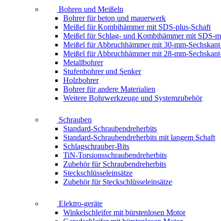
Bohren und Meißeln
Bohrer für beton und mauerwerk
Meißel für Kombihämmer mit SDS-plus-Schaft
Meißel für Schlag- und Kombihämmer mit SDS-m
Meißel für Abbruchhämmer mit 30-mm-Sechskant
Meißel für Abbruchhämmer mit 28-mm-Sechskant
Metallbohrer
Stufenbohrer und Senker
Holzbohrer
Bohrer für andere Materialien
Weitere Bohrwerkzeuge und Systemzubehör
Schrauben
Standard-Schraubendreherbits
Standard-Schraubendreherbits mit langem Schaft
Schlagschrauber-Bits
TiN-Torsionsschraubendreherbits
Zubehör für Schraubendreherbits
Steckschlüsseleinsätze
Zubehör für Steckschlüsseleinsätze
Elektro-geräte
Winkelschleifer mit bürstenlosen Motor