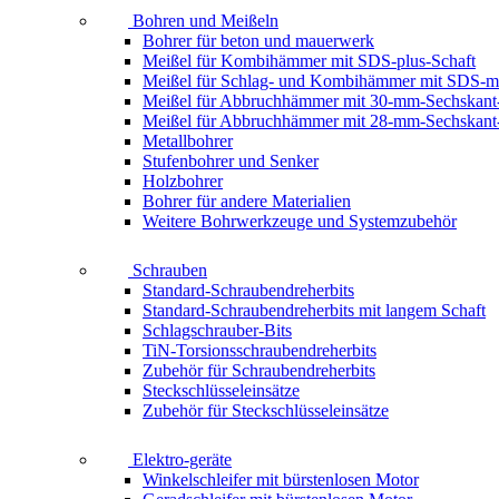
Bohren und Meißeln
Bohrer für beton und mauerwerk
Meißel für Kombihämmer mit SDS-plus-Schaft
Meißel für Schlag- und Kombihämmer mit SDS-m
Meißel für Abbruchhämmer mit 30-mm-Sechskant
Meißel für Abbruchhämmer mit 28-mm-Sechskant
Metallbohrer
Stufenbohrer und Senker
Holzbohrer
Bohrer für andere Materialien
Weitere Bohrwerkzeuge und Systemzubehör
Schrauben
Standard-Schraubendreherbits
Standard-Schraubendreherbits mit langem Schaft
Schlagschrauber-Bits
TiN-Torsionsschraubendreherbits
Zubehör für Schraubendreherbits
Steckschlüsseleinsätze
Zubehör für Steckschlüsseleinsätze
Elektro-geräte
Winkelschleifer mit bürstenlosen Motor