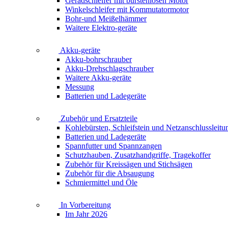
Geradschleifer mit bürstenlosen Motor
Winkelschleifer mit Kommutatormotor
Bohr-und Meißelhämmer
Waitere Elektro-geräte
Akku-geräte
Akku-bohrschrauber
Akku-Drehschlagschrauber
Waitere Akku-geräte
Messung
Batterien und Ladegeräte
Zubehör und Ersatzteile
Kohlebürsten, Schleifstein und Netzanschlussleitu
Batterien und Ladegeräte
Spannfutter und Spannzangen
Schutzhauben, Zusatzhandgriffe, Tragekoffer
Zubehör für Kreissägen und Stichsägen
Zubehör für die Absaugung
Schmiermittel und Öle
In Vorbereitung
Im Jahr 2026