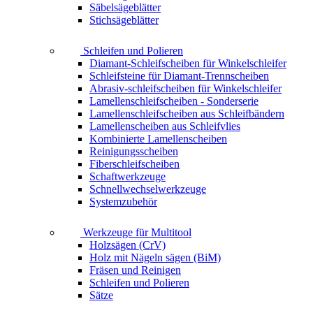
Säbelsägeblätter
Stichsägeblätter
Schleifen und Polieren
Diamant-Schleifscheiben für Winkelschleifer
Schleifsteine für Diamant-Trennscheiben
Abrasiv-schleifscheiben für Winkelschleifer
Lamellenschleifscheiben - Sonderserie
Lamellenschleifscheiben aus Schleifbändern
Lamellenscheiben aus Schleifvlies
Kombinierte Lamellenscheiben
Reinigungsscheiben
Fiberschleifscheiben
Schaftwerkzeuge
Schnellwechselwerkzeuge
Systemzubehör
Werkzeuge für Multitool
Holzsägen (CrV)
Holz mit Nägeln sägen (BiM)
Fräsen und Reinigen
Schleifen und Polieren
Sätze