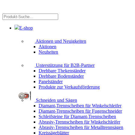
Produkt-
Suche...
E-shop
Aktionen und Neuigkeiten
Aktionen
Neuheiten
Unterstützung für B2B-Partner
Drehbare Thekenständer
Drehbare Bodenständer
Panelständer
Produkte zur Verkaufsförderung
Schneiden und Sägen
Diamant-Trennscheiben für Winkelschleifer
Diamant-Trennscheiben für Fugenschneider
Schleifsteine für Diamant-Trennscheiben
Abrasiv-Trennscheiben für Winkelschleifer
Abrasiv-Trennscheiben für Metalltrennsägen
Kreissägeblätter