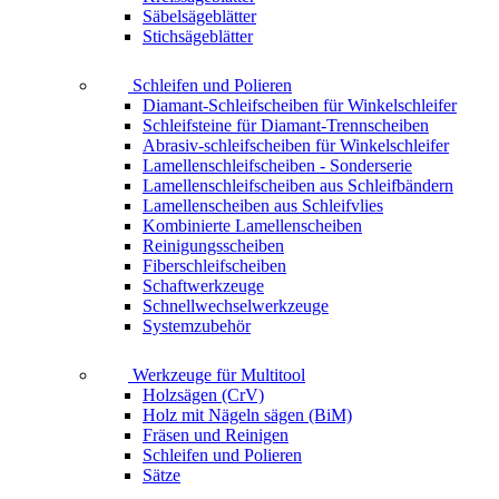
Säbelsägeblätter
Stichsägeblätter
Schleifen und Polieren
Diamant-Schleifscheiben für Winkelschleifer
Schleifsteine für Diamant-Trennscheiben
Abrasiv-schleifscheiben für Winkelschleifer
Lamellenschleifscheiben - Sonderserie
Lamellenschleifscheiben aus Schleifbändern
Lamellenscheiben aus Schleifvlies
Kombinierte Lamellenscheiben
Reinigungsscheiben
Fiberschleifscheiben
Schaftwerkzeuge
Schnellwechselwerkzeuge
Systemzubehör
Werkzeuge für Multitool
Holzsägen (CrV)
Holz mit Nägeln sägen (BiM)
Fräsen und Reinigen
Schleifen und Polieren
Sätze