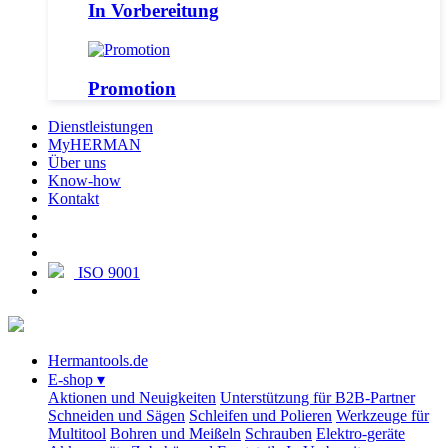
In Vorbereitung
Promotion
Dienstleistungen
MyHERMAN
Über uns
Know-how
Kontakt
ISO 9001
Hermantools.de
E-shop
▾
Aktionen und Neuigkeiten
Unterstützung für B2B-Partner
Schneiden und Sägen
Schleifen und Polieren
Werkzeuge für
Multitool
Bohren und Meißeln
Schrauben
Elektro-geräte