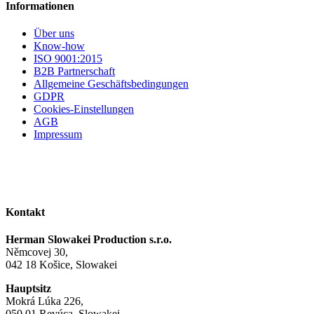
Informationen
Über uns
Know-how
ISO 9001:2015
B2B Partnerschaft
Allgemeine Geschäftsbedingungen
GDPR
Cookies-Einstellungen
AGB
Impressum
Kontakt
Herman Slowakei Production s.r.o.
Němcovej 30,
042 18 Košice, Slowakei
Hauptsitz
Mokrá Lúka 226,
050 01 Revúca, Slowakei