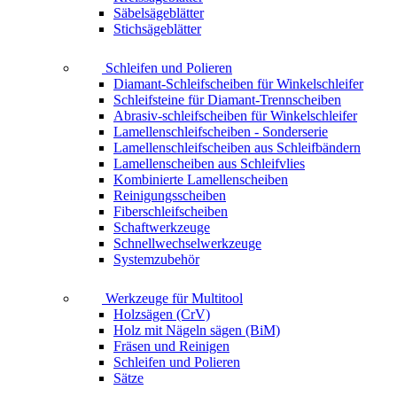
Säbelsägeblätter
Stichsägeblätter
Schleifen und Polieren
Diamant-Schleifscheiben für Winkelschleifer
Schleifsteine für Diamant-Trennscheiben
Abrasiv-schleifscheiben für Winkelschleifer
Lamellenschleifscheiben - Sonderserie
Lamellenschleifscheiben aus Schleifbändern
Lamellenscheiben aus Schleifvlies
Kombinierte Lamellenscheiben
Reinigungsscheiben
Fiberschleifscheiben
Schaftwerkzeuge
Schnellwechselwerkzeuge
Systemzubehör
Werkzeuge für Multitool
Holzsägen (CrV)
Holz mit Nägeln sägen (BiM)
Fräsen und Reinigen
Schleifen und Polieren
Sätze