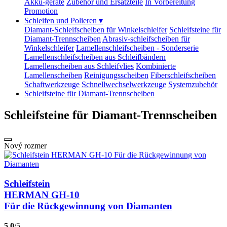
Akku-geräte
Zubehör und Ersatzteile
In Vorbereitung
Promotion
Schleifen und Polieren
▾
Diamant-Schleifscheiben für Winkelschleifer
Schleifsteine für
Diamant-Trennscheiben
Abrasiv-schleifscheiben für
Winkelschleifer
Lamellenschleifscheiben - Sonderserie
Lamellenschleifscheiben aus Schleifbändern
Lamellenscheiben aus Schleifvlies
Kombinierte
Lamellenscheiben
Reinigungsscheiben
Fiberschleifscheiben
Schaftwerkzeuge
Schnellwechselwerkzeuge
Systemzubehör
Schleifsteine für Diamant-Trennscheiben
Schleifsteine für Diamant-Trennscheiben
Nový rozmer
Schleifstein
HERMAN GH-10
Für die Rückgewinnung von Diamanten
5,0
/5