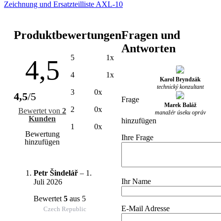
Zeichnung und Ersatzteilliste AXL-10
Produktbewertungen
Fragen und
Antworten
5
1x
4,5
4
1x
Karol Bryndzák
technický konzultant
3
0x
4,5
/5
Frage
Marek Baláž
2
0x
Bewertet von
2
manažér úseku opráv
Kunden
hinzufügen
1
0x
Bewertung
Ihre Frage
hinzufügen
Petr Šindelář
–
1.
Ihr Name
Juli 2026
Bewertet
5
aus 5
E-Mail Adresse
Czech Republic