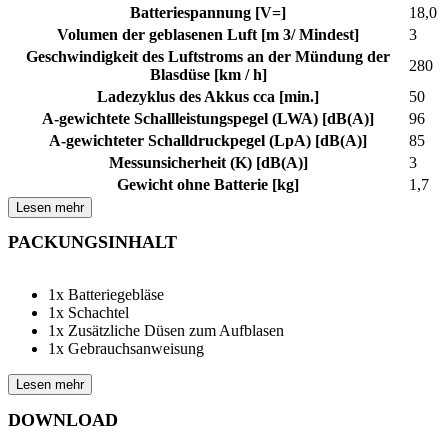
Batteriespannung [V=]
18,0
Volumen der geblasenen Luft [m 3/ Mindest]
3
Geschwindigkeit des Luftstroms an der Mündung der
280
Blasdüse [km / h]
Ladezyklus des Akkus cca [min.]
50
A-gewichtete Schallleistungspegel (LWA) [dB(A)]
96
A-gewichteter Schalldruckpegel (LpA) [dB(A)]
85
Messunsicherheit (K) [dB(A)]
3
Gewicht ohne Batterie [kg]
1,7
Lesen mehr
PACKUNGSINHALT
1x Batteriegebläse
1x Schachtel
1x Zusätzliche Düsen zum Aufblasen
1x Gebrauchsanweisung
Lesen mehr
DOWNLOAD