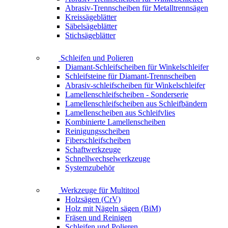
Abrasiv-Trennscheiben für Metalltrennsägen
Kreissägeblätter
Säbelsägeblätter
Stichsägeblätter
Schleifen und Polieren
Diamant-Schleifscheiben für Winkelschleifer
Schleifsteine für Diamant-Trennscheiben
Abrasiv-schleifscheiben für Winkelschleifer
Lamellenschleifscheiben - Sonderserie
Lamellenschleifscheiben aus Schleifbändern
Lamellenscheiben aus Schleifvlies
Kombinierte Lamellenscheiben
Reinigungsscheiben
Fiberschleifscheiben
Schaftwerkzeuge
Schnellwechselwerkzeuge
Systemzubehör
Werkzeuge für Multitool
Holzsägen (CrV)
Holz mit Nägeln sägen (BiM)
Fräsen und Reinigen
Schleifen und Polieren