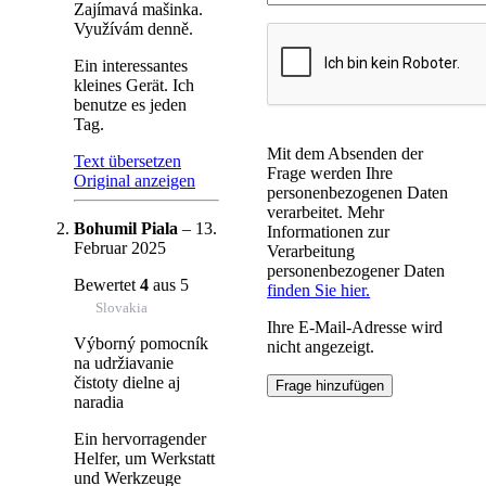
Zajímavá mašinka.
Využívám denně.
Ein interessantes
kleines Gerät. Ich
benutze es jeden
Tag.
Mit dem Absenden der
Text übersetzen
Frage werden Ihre
Original anzeigen
personenbezogenen Daten
verarbeitet. Mehr
Bohumil Piala
–
13.
Informationen zur
Februar 2025
Verarbeitung
personenbezogener Daten
Bewertet
4
aus 5
finden Sie hier.
Slovakia
Ihre E-Mail-Adresse wird
Výborný pomocník
nicht angezeigt.
na udržiavanie
čistoty dielne aj
naradia
Ein hervorragender
Helfer, um Werkstatt
und Werkzeuge