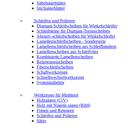
Säbelsägeblätter
Stichsägeblätter
Schleifen und Polieren
Diamant-Schleifscheiben für Winkelschleifer
Schleifsteine für Diamant-Trennscheiben
Abrasiv-schleifscheiben für Winkelschleifer
Lamellenschleifscheiben - Sonderserie
Lamellenschleifscheiben aus Schleifbändern
Lamellenscheiben aus Schleifvlies
Kombinierte Lamellenscheiben
Reinigungsscheiben
Fiberschleifscheiben
Schaftwerkzeuge
Schnellwechselwerkzeuge
Systemzubehör
Werkzeuge für Multitool
Holzsägen (CrV)
Holz mit Nägeln sägen (BiM)
Fräsen und Reinigen
Schleifen und Polieren
Sätze