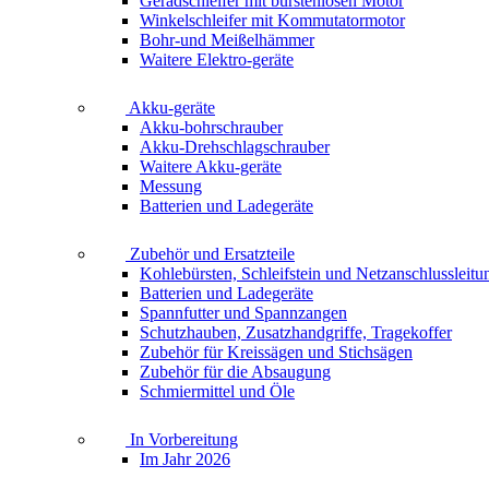
Geradschleifer mit bürstenlosen Motor
Winkelschleifer mit Kommutatormotor
Bohr-und Meißelhämmer
Waitere Elektro-geräte
Akku-geräte
Akku-bohrschrauber
Akku-Drehschlagschrauber
Waitere Akku-geräte
Messung
Batterien und Ladegeräte
Zubehör und Ersatzteile
Kohlebürsten, Schleifstein und Netzanschlussleitu
Batterien und Ladegeräte
Spannfutter und Spannzangen
Schutzhauben, Zusatzhandgriffe, Tragekoffer
Zubehör für Kreissägen und Stichsägen
Zubehör für die Absaugung
Schmiermittel und Öle
In Vorbereitung
Im Jahr 2026