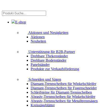
Produkt-
Suche...
E-shop
Aktionen und Neuigkeiten
Aktionen
Neuheiten
Unterstützung für B2B-Partner
Drehbare Thekenständer
Drehbare Bodenständer
Panelständer
Produkte zur Verkaufsförderung
Schneiden und Sägen
Diamant-Trennscheiben für Winkelschleifer
Diamant-Trennscheiben für Fugenschneider
Schleifsteine für Diamant-Trennscheiben
Abrasiv-Trennscheiben für Winkelschleifer
Abrasiv-Trennscheiben für Metalltrennsägen
Kreissägeblätter