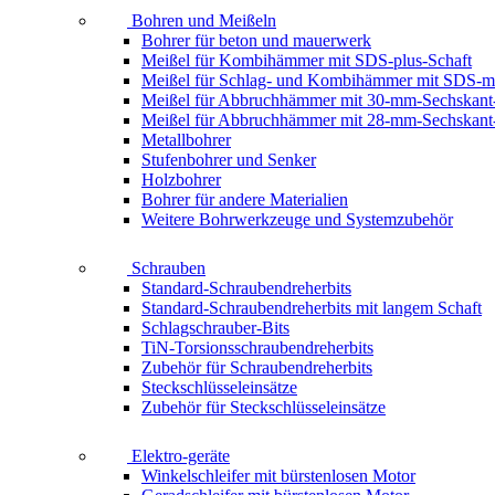
Bohren und Meißeln
Bohrer für beton und mauerwerk
Meißel für Kombihämmer mit SDS-plus-Schaft
Meißel für Schlag- und Kombihämmer mit SDS-m
Meißel für Abbruchhämmer mit 30-mm-Sechskant
Meißel für Abbruchhämmer mit 28-mm-Sechskant
Metallbohrer
Stufenbohrer und Senker
Holzbohrer
Bohrer für andere Materialien
Weitere Bohrwerkzeuge und Systemzubehör
Schrauben
Standard-Schraubendreherbits
Standard-Schraubendreherbits mit langem Schaft
Schlagschrauber-Bits
TiN-Torsionsschraubendreherbits
Zubehör für Schraubendreherbits
Steckschlüsseleinsätze
Zubehör für Steckschlüsseleinsätze
Elektro-geräte
Winkelschleifer mit bürstenlosen Motor