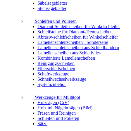
Säbelsägeblätter
Stichsägeblätter
Schleifen und Polieren
Diamant-Schleifscheiben für Winkelschleifer
Schleifsteine für Diamant-Trennscheiben
Abrasiv-schleifscheiben für Winkelschleifer
Lamellenschleifscheiben - Sonderserie
Lamellenschleifscheiben aus Schleifbändern
Lamellenscheiben aus Schleifvlies
Kombinierte Lamellenscheiben
Reinigungsscheiben
Fiberschleifscheiben
Schaftwerkzeuge
Schnellwechselwerkzeuge
Systemzubehör
Werkzeuge für Multitool
Holzsägen (CrV)
Holz mit Nägeln sägen (BiM)
Fräsen und Reinigen
Schleifen und Polieren
Sätze