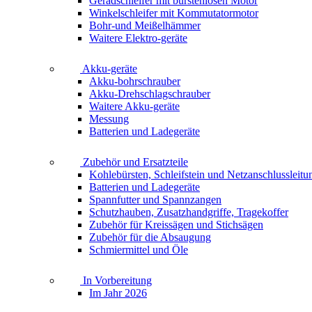
Geradschleifer mit bürstenlosen Motor
Winkelschleifer mit Kommutatormotor
Bohr-und Meißelhämmer
Waitere Elektro-geräte
Akku-geräte
Akku-bohrschrauber
Akku-Drehschlagschrauber
Waitere Akku-geräte
Messung
Batterien und Ladegeräte
Zubehör und Ersatzteile
Kohlebürsten, Schleifstein und Netzanschlussleitu
Batterien und Ladegeräte
Spannfutter und Spannzangen
Schutzhauben, Zusatzhandgriffe, Tragekoffer
Zubehör für Kreissägen und Stichsägen
Zubehör für die Absaugung
Schmiermittel und Öle
In Vorbereitung
Im Jahr 2026