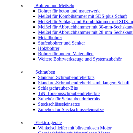
Bohren und Meißeln
Bohrer für beton und mauerwerk
Meißel für Kombihämmer mit SDS-plus-Schaft
Meißel für Schlag- und Kombihämmer mit SDS-m
Meißel für Abbruchhämmer mit 30-mm-Sechskant
Meißel für Abbruchhämmer mit 28-mm-Sechskant
Metallbohrer
Stufenbohrer und Senker
Holzbohrer
Bohrer für andere Materialien
Weitere Bohrwerkzeuge und Systemzubehör
Schrauben
Standard-Schraubendreherbits
Standard-Schraubendreherbits mit langem Schaft
Schlagschrauber-Bits
TiN-Torsionsschraubendreherbits
Zubehör für Schraubendreherbits
Steckschlüsseleinsätze
Zubehör für Steckschlüsseleinsätze
Elektro-geräte
Winkelschleifer mit bürstenlosen Motor