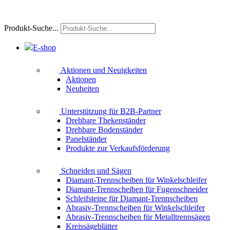
Produkt-Suche...
E-shop
Aktionen und Neuigkeiten
Aktionen
Neuheiten
Unterstützung für B2B-Partner
Drehbare Thekenständer
Drehbare Bodenständer
Panelständer
Produkte zur Verkaufsförderung
Schneiden und Sägen
Diamant-Trennscheiben für Winkelschleifer
Diamant-Trennscheiben für Fugenschneider
Schleifsteine für Diamant-Trennscheiben
Abrasiv-Trennscheiben für Winkelschleifer
Abrasiv-Trennscheiben für Metalltrennsägen
Kreissägeblätter