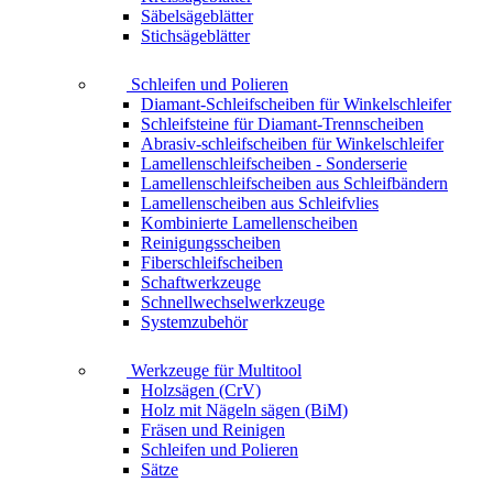
Säbelsägeblätter
Stichsägeblätter
Schleifen und Polieren
Diamant-Schleifscheiben für Winkelschleifer
Schleifsteine für Diamant-Trennscheiben
Abrasiv-schleifscheiben für Winkelschleifer
Lamellenschleifscheiben - Sonderserie
Lamellenschleifscheiben aus Schleifbändern
Lamellenscheiben aus Schleifvlies
Kombinierte Lamellenscheiben
Reinigungsscheiben
Fiberschleifscheiben
Schaftwerkzeuge
Schnellwechselwerkzeuge
Systemzubehör
Werkzeuge für Multitool
Holzsägen (CrV)
Holz mit Nägeln sägen (BiM)
Fräsen und Reinigen
Schleifen und Polieren
Sätze