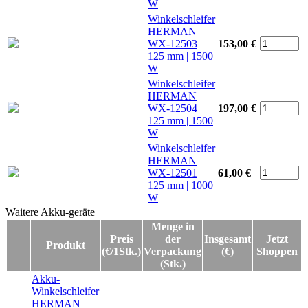
W
Winkelschleifer
HERMAN
WX-12503
153,00 €
125 mm | 1500
W
Winkelschleifer
HERMAN
WX-12504
197,00 €
125 mm | 1500
W
Winkelschleifer
HERMAN
WX-12501
61,00 €
125 mm | 1000
W
Waitere Akku-geräte
Waitere Akku-geräte
Menge in
Preis
der
Insgesamt
Jetzt
Produkt
(€/1Stk.)
Verpackung
(€)
Shoppen
(Stk.)
Akku-
Winkelschleifer
HERMAN