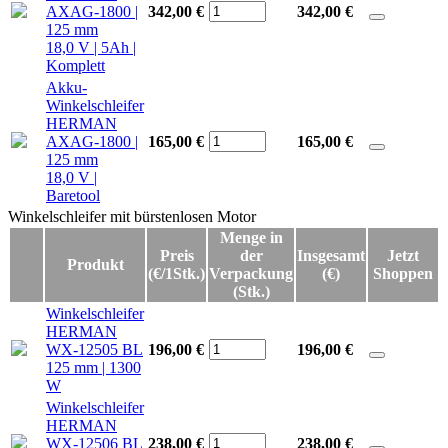
AXAG-1800 |
342,00 €
342,00
€
125 mm
18,0 V | 5Ah |
Komplett
Akku-
Winkelschleifer
HERMAN
AXAG-1800 |
165,00 €
165,00
€
125 mm
18,0 V |
Baretool
Winkelschleifer mit bürstenlosen Motor
Winkelschleifer mit bürstenlosen Motor
Menge in
Preis
der
Insgesamt
Jetzt
Produkt
(€/1Stk.)
Verpackung
(€)
Shoppen
(Stk.)
Winkelschleifer
HERMAN
WX-12505 BL
196,00 €
196,00
€
125 mm | 1300
W
Winkelschleifer
HERMAN
WX-12506 BL
238,00 €
238,00
€