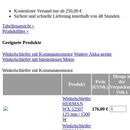
Kostenloser Versand nur ab 250,00 €
Sichere und schnelle Lieferung innerhalb von 48 Stunden.
Tabellenansicht »
Produktfilter »
Geeignete Produkte
Winkelschleifer mit Kommutatormotor
Waitere Akku-geräte
Winkelschleifer mit bürstenlosen Motor
Winkelschleifer mit Kommutatormotor
Winkelschleifer mit Kommutatormotor
Menge i
Preis
der
Produkt
(€/1Stk.)
Verpacku
(Stk.)
Winkelschleifer
HERMAN
WX-12507
176,00 €
125 mm | 1500
W
Winkelschleifer