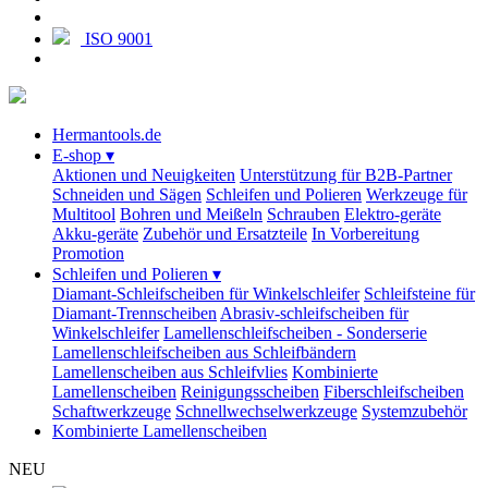
ISO 9001
Hermantools.de
E-shop
▾
Aktionen und Neuigkeiten
Unterstützung für B2B-Partner
Schneiden und Sägen
Schleifen und Polieren
Werkzeuge für
Multitool
Bohren und Meißeln
Schrauben
Elektro-geräte
Akku-geräte
Zubehör und Ersatzteile
In Vorbereitung
Promotion
Schleifen und Polieren
▾
Diamant-Schleifscheiben für Winkelschleifer
Schleifsteine für
Diamant-Trennscheiben
Abrasiv-schleifscheiben für
Winkelschleifer
Lamellenschleifscheiben - Sonderserie
Lamellenschleifscheiben aus Schleifbändern
Lamellenscheiben aus Schleifvlies
Kombinierte
Lamellenscheiben
Reinigungsscheiben
Fiberschleifscheiben
Schaftwerkzeuge
Schnellwechselwerkzeuge
Systemzubehör
Kombinierte Lamellenscheiben
NEU