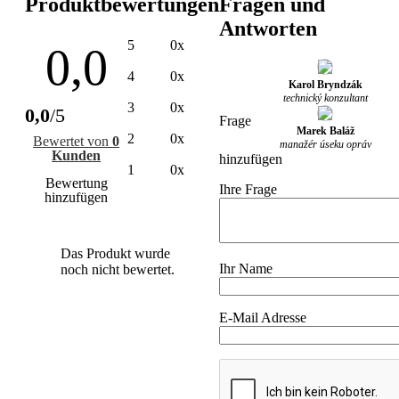
Produktbewertungen
Fragen und
Antworten
5
0x
0,0
4
0x
Karol Bryndzák
technický konzultant
3
0x
0,0
/5
Frage
Marek Baláž
2
0x
Bewertet von
0
manažér úseku opráv
Kunden
hinzufügen
1
0x
Bewertung
Ihre Frage
hinzufügen
Das Produkt wurde
Ihr Name
noch nicht bewertet.
E-Mail Adresse