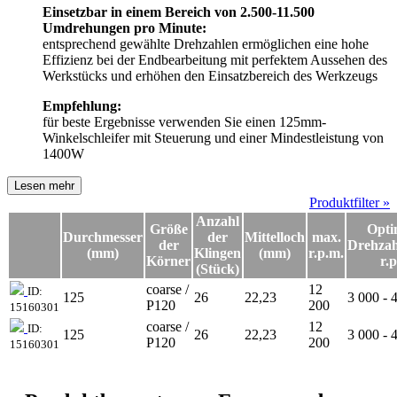
Einsetzbar in einem Bereich von 2.500-11.500
Umdrehungen pro Minute:
entsprechend gewählte Drehzahlen ermöglichen eine hohe
Effizienz bei der Endbearbeitung mit perfektem Aussehen des
Werkstücks und erhöhen den Einsatzbereich des Werkzeugs
Empfehlung:
für beste Ergebnisse verwenden Sie einen 125mm-
Winkelschleifer mit Steuerung und einer Mindestleistung von
1400W
Lesen mehr
Produktfilter »
Anzahl
Größe
Opti
Durchmesser
der
Mittelloch
max.
der
Drehzah
(mm)
Klingen
(mm)
r.p.m.
Körner
r.
(Stück)
coarse /
12
ID:
125
26
22,23
3 000 - 
P120
200
15160301
coarse /
12
ID:
125
26
22,23
3 000 - 
P120
200
15160301