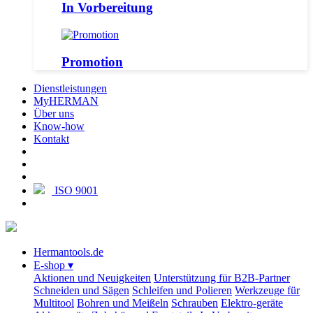
In Vorbereitung
Promotion
Dienstleistungen
MyHERMAN
Über uns
Know-how
Kontakt
ISO 9001
Hermantools.de
E-shop
▾
Aktionen und Neuigkeiten
Unterstützung für B2B-Partner
Schneiden und Sägen
Schleifen und Polieren
Werkzeuge für
Multitool
Bohren und Meißeln
Schrauben
Elektro-geräte