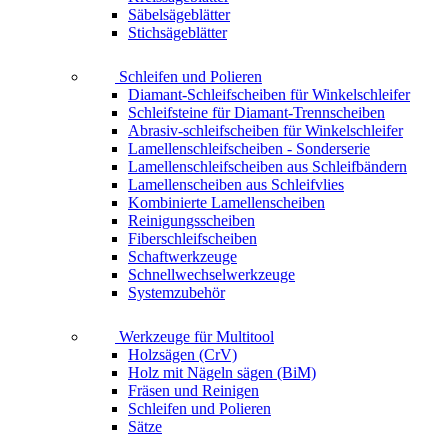
Säbelsägeblätter
Stichsägeblätter
Schleifen und Polieren
Diamant-Schleifscheiben für Winkelschleifer
Schleifsteine für Diamant-Trennscheiben
Abrasiv-schleifscheiben für Winkelschleifer
Lamellenschleifscheiben - Sonderserie
Lamellenschleifscheiben aus Schleifbändern
Lamellenscheiben aus Schleifvlies
Kombinierte Lamellenscheiben
Reinigungsscheiben
Fiberschleifscheiben
Schaftwerkzeuge
Schnellwechselwerkzeuge
Systemzubehör
Werkzeuge für Multitool
Holzsägen (CrV)
Holz mit Nägeln sägen (BiM)
Fräsen und Reinigen
Schleifen und Polieren
Sätze