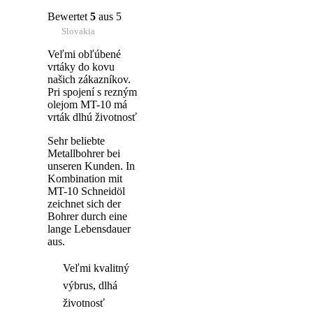
Bewertet
5
aus 5
Slovakia
Veľmi obľúbené
vrtáky do kovu
našich zákazníkov.
Pri spojení s rezným
olejom MT-10 má
vrták dlhú životnosť
Sehr beliebte
Metallbohrer bei
unseren Kunden. In
Kombination mit
MT-10 Schneidöl
zeichnet sich der
Bohrer durch eine
lange Lebensdauer
aus.
Veľmi kvalitný
výbrus, dlhá
životnosť