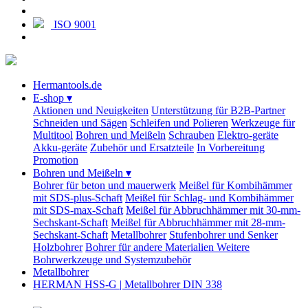
ISO 9001
Hermantools.de
E-shop
▾
Aktionen und Neuigkeiten
Unterstützung für B2B-Partner
Schneiden und Sägen
Schleifen und Polieren
Werkzeuge für
Multitool
Bohren und Meißeln
Schrauben
Elektro-geräte
Akku-geräte
Zubehör und Ersatzteile
In Vorbereitung
Promotion
Bohren und Meißeln
▾
Bohrer für beton und mauerwerk
Meißel für Kombihämmer
mit SDS-plus-Schaft
Meißel für Schlag- und Kombihämmer
mit SDS-max-Schaft
Meißel für Abbruchhämmer mit 30-mm-
Sechskant-Schaft
Meißel für Abbruchhämmer mit 28-mm-
Sechskant-Schaft
Metallbohrer
Stufenbohrer und Senker
Holzbohrer
Bohrer für andere Materialien
Weitere
Bohrwerkzeuge und Systemzubehör
Metallbohrer
HERMAN HSS-G | Metallbohrer DIN 338