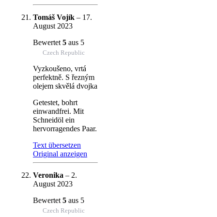
Tomáš Vojík
–
17.
August 2023
Bewertet
5
aus 5
Czech Republic
Vyzkoušeno, vrtá
perfektně. S řezným
olejem skvělá dvojka
Getestet, bohrt
einwandfrei. Mit
Schneidöl ein
hervorragendes Paar.
Text übersetzen
Original anzeigen
Veronika
–
2.
August 2023
Bewertet
5
aus 5
Czech Republic