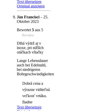
Text übersetzen
Original anzeigen
Ján Francisci
–
25.
Oktober 2023
Bewertet
5
aus 5
Slovakia
Dlhá výdrž aj v
inoxe, pri nižších
otáčkach vŕtačky
Lange Lebensdauer
auch bei Edelstahl,
bei niedrigeren
Bohrgeschwindigkeiten
Dobrá cena a
výrazne viditeľná
veľkosť vrtáku.
žiadne
Text übersetzen