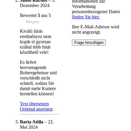
János Kardos
–
3.
Informationen zur
Dezember 2024
Verarbeitung
personenbezogener Daten
Bewertet
5
aus 5
finden Sie hier.
Hungary
Ihre E-Mail-Adresse wird
Kiváló fúrás
nicht angezeigt.
eredményez nem
kopik el gyorsan
ezáltal több futár
készíthető vele!
Es liefert
hervorragende
Bohrergebnisse und
verschleißt nicht
schnell, sodass Sie
damit mehr Kuriere
herstellen können!
Text übersetzen
Original anzeigen
Barta Attila
–
22.
Mai 2024