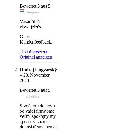
Bewertet
5
aus 5
Hungary
Vásárlói jó
visszajelzés.
Gutes
Kundenfeedback.
Text übersetzen
Original anzeigen
Ondrej Ungvarský
–
28. November
2023
Bewertet
5
aus 5
Slovakia
S vrtákom do kovu
od vašej firmy sme
veľmi spokojný my
aj naši zákazníci.
doposiaľ sme nemali