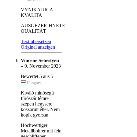
VYNIKAJUCA
KVALITA
AUSGEZEICHNETE
QUALITÄT
Text übersetzen
Original anzeigen
Vincéné Sebestyén
–
9. November 2023
Bewertet
5
aus 5
Hungary
Kiváló minőségű
fúrószár fémre
szépen hegysere
köszörült éllel. Nem
kopik gyorsan.
Hochwertiger
Metallbohrer mit fein
geschliffener