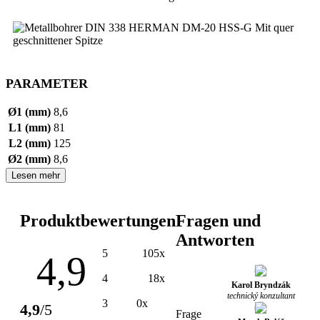
PARAMETER
Ø1 (mm)
8,6
L1 (mm)
81
L2 (mm)
125
Ø2 (mm)
8,6
Lesen mehr
Produktbewertungen
Fragen und
Antworten
5
105x
4,9
4
18x
Karol Bryndzák
technický konzultant
3
0x
4,9
/5
Frage