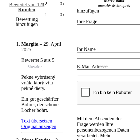
Marek Baláž
2
0x
Bewertet von
123
manažér úseku opráv
Kunden
hinzufügen
1
0x
Bewertung
Ihre Frage
hinzufügen
Margita
–
29. April
Ihr Name
2025
Bewertet
5
aus 5
E-Mail Adresse
Slovakia
Pekne vybrúsený
vrták, ktorý vŕta
pekné diery.
Ein gut geschärfter
Bohrer, der schöne
Löcher bohrt.
Mit dem Absenden der
Text übersetzen
Frage werden Ihre
Original anzeigen
personenbezogenen Daten
verarbeitet. Mehr