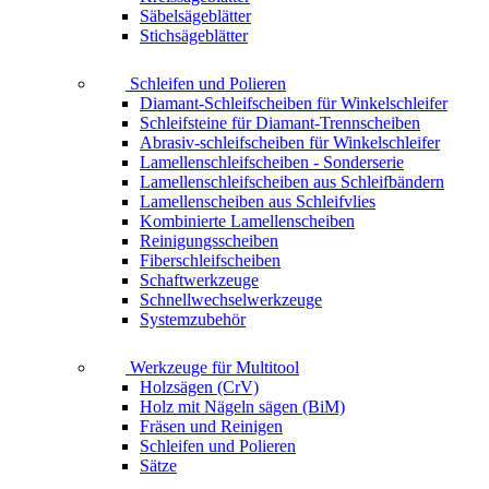
Säbelsägeblätter
Stichsägeblätter
Schleifen und Polieren
Diamant-Schleifscheiben für Winkelschleifer
Schleifsteine für Diamant-Trennscheiben
Abrasiv-schleifscheiben für Winkelschleifer
Lamellenschleifscheiben - Sonderserie
Lamellenschleifscheiben aus Schleifbändern
Lamellenscheiben aus Schleifvlies
Kombinierte Lamellenscheiben
Reinigungsscheiben
Fiberschleifscheiben
Schaftwerkzeuge
Schnellwechselwerkzeuge
Systemzubehör
Werkzeuge für Multitool
Holzsägen (CrV)
Holz mit Nägeln sägen (BiM)
Fräsen und Reinigen
Schleifen und Polieren
Sätze