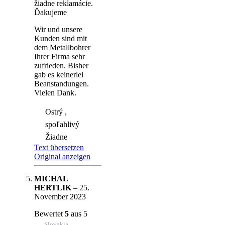
žiadne reklamácie.
Ďakujeme
Wir und unsere
Kunden sind mit
dem Metallbohrer
Ihrer Firma sehr
zufrieden. Bisher
gab es keinerlei
Beanstandungen.
Vielen Dank.
Ostrý ,
spoľahlivý
Žiadne
Text übersetzen
Original anzeigen
MICHAL
HERTLIK
–
25.
November 2023
Bewertet
5
aus 5
Slovakia