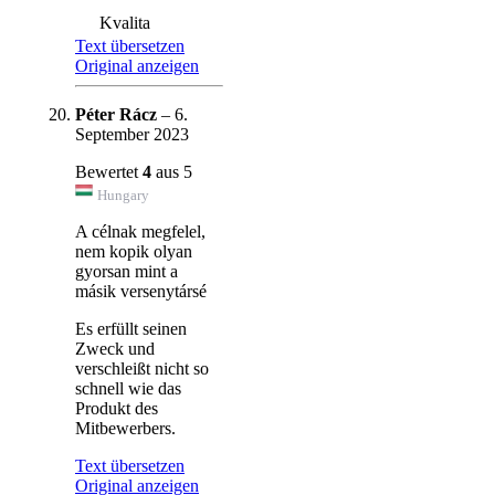
Kvalita
Text übersetzen
Original anzeigen
Péter Rácz
–
6.
September 2023
Bewertet
4
aus 5
Hungary
A célnak megfelel,
nem kopik olyan
gyorsan mint a
másik versenytársé
Es erfüllt seinen
Zweck und
verschleißt nicht so
schnell wie das
Produkt des
Mitbewerbers.
Text übersetzen
Original anzeigen