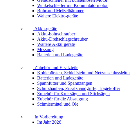
Geradschleifer mit bürstenlosen Motor
Winkelschleifer mit Kommutatormotor
Bohr-und Meißelhämmer
Waitere Elektro-geräte
Akku-geräte
Akku-bohrschrauber
Akku-Drehschlagschrauber
Waitere Akku-geräte
Messung
Batterien und Ladegeräte
Zubehör und Ersatzteile
Kohlebürsten, Schleifstein und Netzanschlussleitu
Batterien und Ladegeräte
Spannfutter und Spannzangen
Schutzhauben, Zusatzhandgriffe, Tragekoffer
Zubehör für Kreissägen und Stichsägen
Zubehör für die Absaugung
Schmiermittel und Öle
In Vorbereitung
Im Jahr 2026