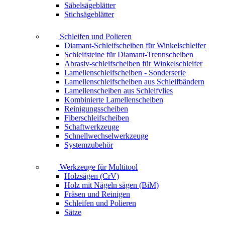
Säbelsägeblätter
Stichsägeblätter
Schleifen und Polieren
Diamant-Schleifscheiben für Winkelschleifer
Schleifsteine für Diamant-Trennscheiben
Abrasiv-schleifscheiben für Winkelschleifer
Lamellenschleifscheiben - Sonderserie
Lamellenschleifscheiben aus Schleifbändern
Lamellenscheiben aus Schleifvlies
Kombinierte Lamellenscheiben
Reinigungsscheiben
Fiberschleifscheiben
Schaftwerkzeuge
Schnellwechselwerkzeuge
Systemzubehör
Werkzeuge für Multitool
Holzsägen (CrV)
Holz mit Nägeln sägen (BiM)
Fräsen und Reinigen
Schleifen und Polieren
Sätze