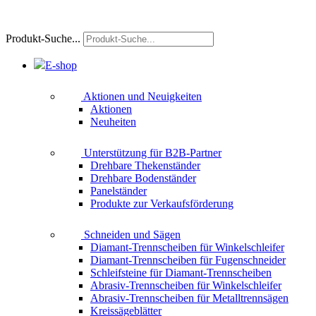
Produkt-Suche...
E-shop
Aktionen und Neuigkeiten
Aktionen
Neuheiten
Unterstützung für B2B-Partner
Drehbare Thekenständer
Drehbare Bodenständer
Panelständer
Produkte zur Verkaufsförderung
Schneiden und Sägen
Diamant-Trennscheiben für Winkelschleifer
Diamant-Trennscheiben für Fugenschneider
Schleifsteine für Diamant-Trennscheiben
Abrasiv-Trennscheiben für Winkelschleifer
Abrasiv-Trennscheiben für Metalltrennsägen
Kreissägeblätter