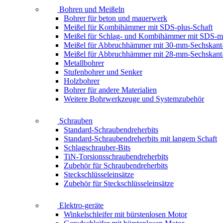
Bohren und Meißeln
Bohrer für beton und mauerwerk
Meißel für Kombihämmer mit SDS-plus-Schaft
Meißel für Schlag- und Kombihämmer mit SDS-m
Meißel für Abbruchhämmer mit 30-mm-Sechskant
Meißel für Abbruchhämmer mit 28-mm-Sechskant
Metallbohrer
Stufenbohrer und Senker
Holzbohrer
Bohrer für andere Materialien
Weitere Bohrwerkzeuge und Systemzubehör
Schrauben
Standard-Schraubendreherbits
Standard-Schraubendreherbits mit langem Schaft
Schlagschrauber-Bits
TiN-Torsionsschraubendreherbits
Zubehör für Schraubendreherbits
Steckschlüsseleinsätze
Zubehör für Steckschlüsseleinsätze
Elektro-geräte
Winkelschleifer mit bürstenlosen Motor