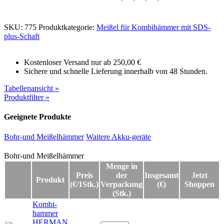
SKU:
775
Produktkategorie:
Meißel für Kombihämmer mit SDS-
plus-Schaft
Kostenloser Versand nur ab 250,00 €
Sichere und schnelle Lieferung innerhalb von 48 Stunden.
Tabellenansicht »
Produktfilter »
Geeignete Produkte
Bohr-und Meißelhämmer
Waitere Akku-geräte
Bohr-und Meißelhämmer
Bohr-und Meißelhämmer
Menge in
Preis
der
Insgesamt
Jetzt
Produkt
(€/1Stk.)
Verpackung
(€)
Shoppen
(Stk.)
Kombi-
hammer
HERMAN