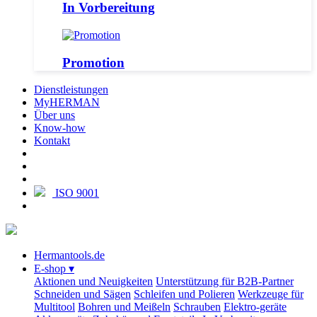
In Vorbereitung
Promotion
Dienstleistungen
MyHERMAN
Über uns
Know-how
Kontakt
ISO 9001
Hermantools.de
E-shop
▾
Aktionen und Neuigkeiten
Unterstützung für B2B-Partner
Schneiden und Sägen
Schleifen und Polieren
Werkzeuge für
Multitool
Bohren und Meißeln
Schrauben
Elektro-geräte