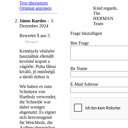
Text übersetzen
Original anzeigen
Kind regards,
The
HERMAN
János Kardos
–
3.
Team
Dezember 2024
Frage hinzufügen
Bewertet
5
aus 5
Hungary
Ihre Frage
Keményfa vésésére
használtuk ellenállt
kevésbé kopott a
vágóéle. Puha fához
Ihr Name
kiváló, jó minőségű
a tároló doboz is
E-Mail Adresse
Wir haben es zum
Schnitzen von
Hartholz verwendet,
die Schneide war
dabei weniger
abgenutzt. Es eignet
sich hervorragend
für Weichholz, die
Aufbewahrungsbox