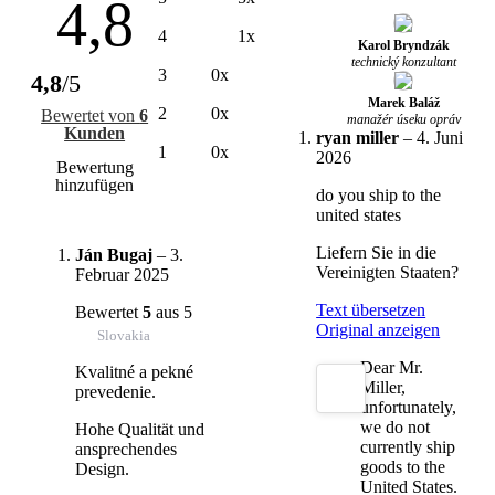
4,8
4
1x
Karol Bryndzák
technický konzultant
3
0x
4,8
/5
Marek Baláž
2
0x
Bewertet von
6
manažér úseku opráv
Kunden
ryan miller
–
4. Juni
1
0x
2026
Bewertung
hinzufügen
do you ship to the
united states
Liefern Sie in die
Ján Bugaj
–
3.
Vereinigten Staaten?
Februar 2025
Text übersetzen
Bewertet
5
aus 5
Original anzeigen
Slovakia
Dear Mr.
Kvalitné a pekné
Miller,
prevedenie.
unfortunately,
we do not
Hohe Qualität und
currently ship
ansprechendes
goods to the
Design.
United States.