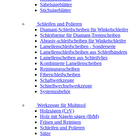
Säbelsägeblätter
Stichsägeblätter
Schleifen und Polieren
Diamant-Schleifscheiben für Winkelschleifer
Schleifsteine für Diamant-Trennscheiben
Abrasiv-schleifscheiben für Winkelschleifer
Lamellenschleifscheiben - Sonderserie
Lamellenschleifscheiben aus Schleifbändern
Lamellenscheiben aus Schleifvlies
Kombinierte Lamellenscheiben
Reinigungsscheiben
Fiberschleifscheiben
Schaftwerkzeuge
Schnellwechselwerkzeuge
Systemzubehör
Werkzeuge für Multitool
Holzsägen (CrV)
Holz mit Nägeln sägen (BiM)
Fräsen und Reinigen
Schleifen und Polieren
Sätze