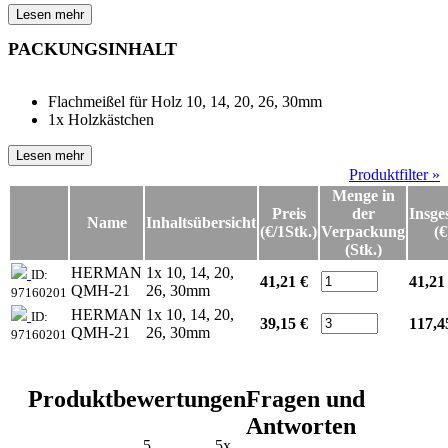
Lesen mehr
PACKUNGSINHALT
Flachmeißel für Holz 10, 14, 20, 26, 30mm
1x Holzkästchen
Lesen mehr
Produktfilter »
Menge in
Preis
der
Insge
Name
Inhaltsübersicht
(€/1Stk.)
Verpackung
(€
(Stk.)
HERMAN
1x 10, 14, 20,
ID:
41,21 €
41,21
QMH-21
26, 30mm
97160201
HERMAN
1x 10, 14, 20,
ID:
39,15 €
117,4
QMH-21
26, 30mm
97160201
Produktbewertungen
Fragen und
Antworten
5
5x