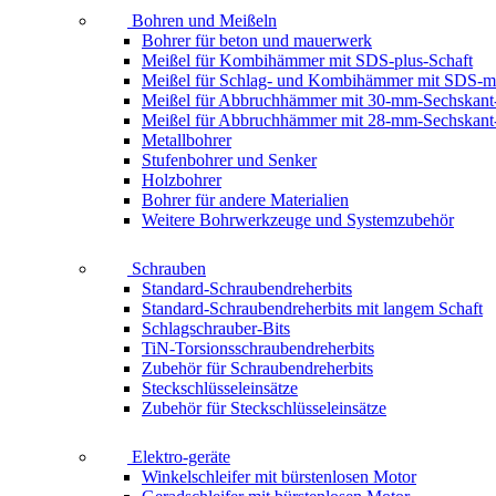
Bohren und Meißeln
Bohrer für beton und mauerwerk
Meißel für Kombihämmer mit SDS-plus-Schaft
Meißel für Schlag- und Kombihämmer mit SDS-m
Meißel für Abbruchhämmer mit 30-mm-Sechskant
Meißel für Abbruchhämmer mit 28-mm-Sechskant
Metallbohrer
Stufenbohrer und Senker
Holzbohrer
Bohrer für andere Materialien
Weitere Bohrwerkzeuge und Systemzubehör
Schrauben
Standard-Schraubendreherbits
Standard-Schraubendreherbits mit langem Schaft
Schlagschrauber-Bits
TiN-Torsionsschraubendreherbits
Zubehör für Schraubendreherbits
Steckschlüsseleinsätze
Zubehör für Steckschlüsseleinsätze
Elektro-geräte
Winkelschleifer mit bürstenlosen Motor