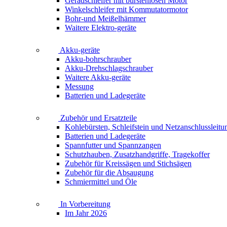
Geradschleifer mit bürstenlosen Motor
Winkelschleifer mit Kommutatormotor
Bohr-und Meißelhämmer
Waitere Elektro-geräte
Akku-geräte
Akku-bohrschrauber
Akku-Drehschlagschrauber
Waitere Akku-geräte
Messung
Batterien und Ladegeräte
Zubehör und Ersatzteile
Kohlebürsten, Schleifstein und Netzanschlussleitu
Batterien und Ladegeräte
Spannfutter und Spannzangen
Schutzhauben, Zusatzhandgriffe, Tragekoffer
Zubehör für Kreissägen und Stichsägen
Zubehör für die Absaugung
Schmiermittel und Öle
In Vorbereitung
Im Jahr 2026