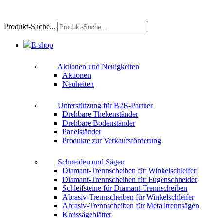
Produkt-Suche...
E-shop
Aktionen und Neuigkeiten
Aktionen
Neuheiten
Unterstützung für B2B-Partner
Drehbare Thekenständer
Drehbare Bodenständer
Panelständer
Produkte zur Verkaufsförderung
Schneiden und Sägen
Diamant-Trennscheiben für Winkelschleifer
Diamant-Trennscheiben für Fugenschneider
Schleifsteine für Diamant-Trennscheiben
Abrasiv-Trennscheiben für Winkelschleifer
Abrasiv-Trennscheiben für Metalltrennsägen
Kreissägeblätter