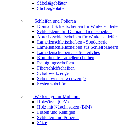
Säbelsägeblätter
Stichsägeblätter
Schleifen und Polieren
Diamant-Schleifscheiben für Winkelschleifer
Schleifsteine für Diamant-Trennscheiben
Abrasiv-schleifscheiben für Winkelschleifer
Lamellenschleifscheiben - Sonderserie
Lamellenschleifscheiben aus Schleifbändern
Lamellenscheiben aus Schleifvlies
Kombinierte Lamellenscheiben
Reinigungsscheiben
Fiberschleifscheiben
Schaftwerkzeuge
Schnellwechselwerkzeuge
Systemzubehör
Werkzeuge für Multitool
Holzsägen (CrV)
Holz mit Nägeln sägen (BiM)
Fräsen und Reinigen
Schleifen und Polieren
Sätze