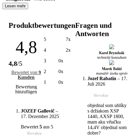
Lesen mehr
Produktbewertungen
Fragen und
Antworten
5
7x
4,8
4
2x
Karol Bryndzák
technický konzultant
3
0x
4,8
/5
Marek Baláž
2
0x
Bewertet von
9
manažér úseku opráv
Kunden
Jozef Rabatin
–
17.
1
0x
Juli 2026
Bewertung
hinzufügen
Slovakia
objednal som uhlíky
JOZEF Gallovič
–
s držiakom XSP
17. Dezember 2025
1440, AXSP 1800,
mam aku vŕtačku
Bewertet
5
aus 5
14,4V objednal som
dobre?
Slovakia