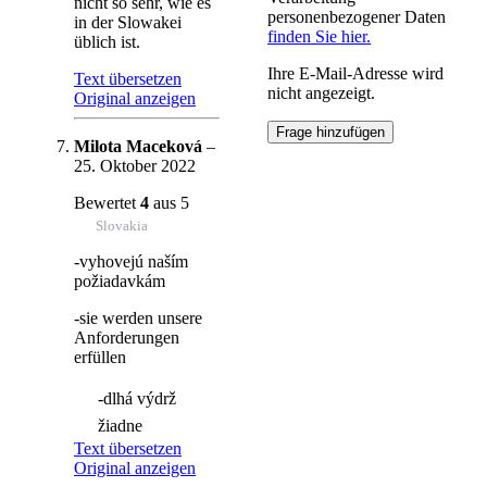
nicht so sehr, wie es
personenbezogener Daten
in der Slowakei
finden Sie hier.
üblich ist.
Ihre E-Mail-Adresse wird
Text übersetzen
nicht angezeigt.
Original anzeigen
Milota Maceková
–
25. Oktober 2022
Bewertet
4
aus 5
Slovakia
-vyhovejú naším
požiadavkám
-sie werden unsere
Anforderungen
erfüllen
-dlhá výdrž
žiadne
Text übersetzen
Original anzeigen