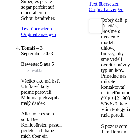
Super, es passte
Text übersetzen
sogar perfekt auf
Original anzeigen
einen älteren
Schraubendreher.
Dobrý deň, p.
Zeleňák,
Text übersetzen
prosíme o
Original anzeigen
uvedenie
modelu
Tomáš
–
3.
uhlovej
September 2023
brúsky, aby
sme vedeli
Bewertet
5
aus 5
overiť správny
typ uhlíkov.
Slovakia
Prípadne nás
Všetko ako má byť.
môžete
Uhlíkové kefy
kontaktovať
presne pasovali.
na telefónnom
Milo ma prekvapil aj
čísle +421 903
malý darček
576 629, kde
Vám kolegyňa
Alles wie es sein
rada poradí.
soll. Die
Kohlebürsten passen
S pozdravom
perfekt. Ich habe
Tím Herman
mich über ein