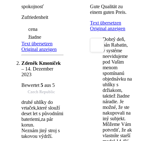
spokojnosť
Gute Qualität zu
einem guten Preis.
Zufriedenheit
Text übersetzen
Original anzeigen
cena
žiadne
Dobrý deň,
Text übersetzen
pán Rabatin,
Original anzeigen
v systéme
neevidujeme
pod Vašim
Zdeněk Kmoníček
menom
–
14. Dezember
spomínanú
2023
objednávku na
uhlíky s
Bewertet
5
aus 5
držiakom,
Czech Republic
taktiež žiadne
náradie. Je
druhé uhlíky do
možné, že ste
vrtaček,které slouží
nakupovali na
deset let s původními
iný subjekt.
bateriemi,za pár
Môžeme Vám
korun.
potvrdiť, že ak
Neznám jiný stroj s
vlastníte starší
takovou výdrží.