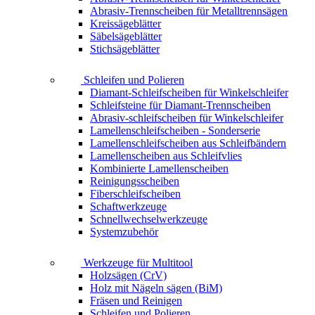
Abrasiv-Trennscheiben für Metalltrennsägen
Kreissägeblätter
Säbelsägeblätter
Stichsägeblätter
Schleifen und Polieren
Diamant-Schleifscheiben für Winkelschleifer
Schleifsteine für Diamant-Trennscheiben
Abrasiv-schleifscheiben für Winkelschleifer
Lamellenschleifscheiben - Sonderserie
Lamellenschleifscheiben aus Schleifbändern
Lamellenscheiben aus Schleifvlies
Kombinierte Lamellenscheiben
Reinigungsscheiben
Fiberschleifscheiben
Schaftwerkzeuge
Schnellwechselwerkzeuge
Systemzubehör
Werkzeuge für Multitool
Holzsägen (CrV)
Holz mit Nägeln sägen (BiM)
Fräsen und Reinigen
Schleifen und Polieren