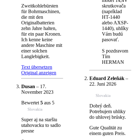
model 14,4V
Zweitkohlebürsten
skrutkovača
für Bohrmaschinen,
(napríklad
die mit den
HT-1440
Originalbatterien
alebo AXSP-
zehn Jahre halten,
1440), uhlíky
für ein paar Kronen.
Vám budú
Ich kenne keine
pasovať.
andere Maschine mit
einer solchen
S pozdravom
Langlebigkeit.
Tím
HERMAN
Text übersetzen
Original anzeigen
Eduard Zeleňák
–
22. Juni 2026
Dusan
–
17.
November 2023
Slovakia
Bewertet
5
aus 5
Dobrý deň.
Slovakia
Potrebujem uhliky
do uhlovej brúsky.
Super aj na staršiu
utahovacku to sadlo
Gute Qualität zu
presne
einem guten Preis.