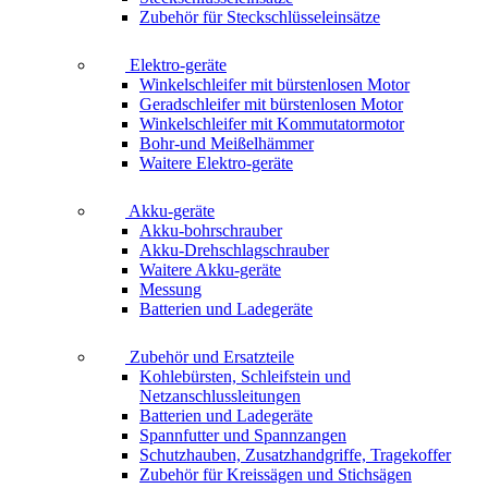
Zubehör für Steckschlüsseleinsätze
Elektro-geräte
Winkelschleifer mit bürstenlosen Motor
Geradschleifer mit bürstenlosen Motor
Winkelschleifer mit Kommutatormotor
Bohr-und Meißelhämmer
Waitere Elektro-geräte
Akku-geräte
Akku-bohrschrauber
Akku-Drehschlagschrauber
Waitere Akku-geräte
Messung
Batterien und Ladegeräte
Zubehör und Ersatzteile
Kohlebürsten, Schleifstein und
Netzanschlussleitungen
Batterien und Ladegeräte
Spannfutter und Spannzangen
Schutzhauben, Zusatzhandgriffe, Tragekoffer
Zubehör für Kreissägen und Stichsägen