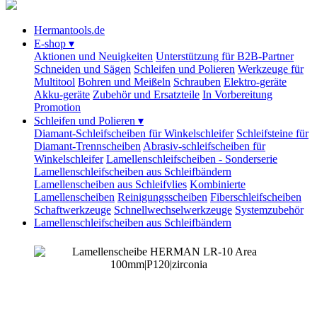
Hermantools.de
E-shop
▾
Aktionen und Neuigkeiten
Unterstützung für B2B-Partner
Schneiden und Sägen
Schleifen und Polieren
Werkzeuge für
Multitool
Bohren und Meißeln
Schrauben
Elektro-geräte
Akku-geräte
Zubehör und Ersatzteile
In Vorbereitung
Promotion
Schleifen und Polieren
▾
Diamant-Schleifscheiben für Winkelschleifer
Schleifsteine für
Diamant-Trennscheiben
Abrasiv-schleifscheiben für
Winkelschleifer
Lamellenschleifscheiben - Sonderserie
Lamellenschleifscheiben aus Schleifbändern
Lamellenscheiben aus Schleifvlies
Kombinierte
Lamellenscheiben
Reinigungsscheiben
Fiberschleifscheiben
Schaftwerkzeuge
Schnellwechselwerkzeuge
Systemzubehör
Lamellenschleifscheiben aus Schleifbändern