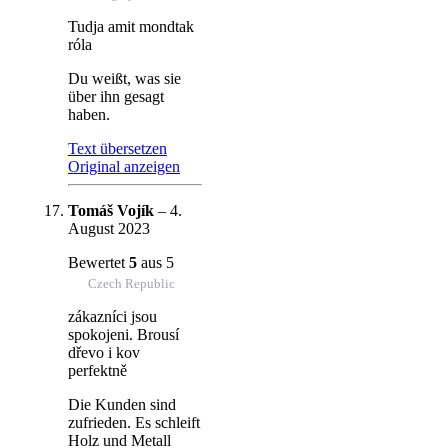
Tudja amit mondtak
róla
Du weißt, was sie
über ihn gesagt
haben.
Text übersetzen
Original anzeigen
Tomáš Vojík
–
4.
August 2023
Bewertet
5
aus 5
Czech Republic
zákazníci jsou
spokojeni. Brousí
dřevo i kov
perfektně
Die Kunden sind
zufrieden. Es schleift
Holz und Metall