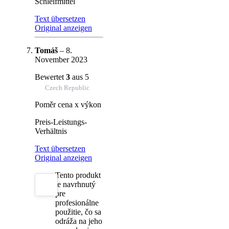
Schleifmittel
Text übersetzen
Original anzeigen
Tomáš
–
8.
November 2023
Bewertet
3
aus 5
Czech Republic
Poměr cena x výkon
Preis-Leistungs-
Verhältnis
Text übersetzen
Original anzeigen
Tento produkt
je navrhnutý
pre
profesionálne
použitie, čo sa
odráža na jeho