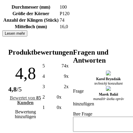
Durchmesser (mm)
100
Größe der Körner
P120
Anzahl der Klingen (Stück)
74
Mittelloch (mm)
16,0
Lesen mehr
Produktbewertungen
Fragen und
Antworten
5
74x
4,8
4
9x
Karol Bryndzák
technický konzultant
3
2x
4,8
/5
Frage
Marek Baláž
2
0x
Bewertet von
85
manažér úseku opráv
Kunden
hinzufügen
1
0x
Bewertung
Ihre Frage
hinzufügen