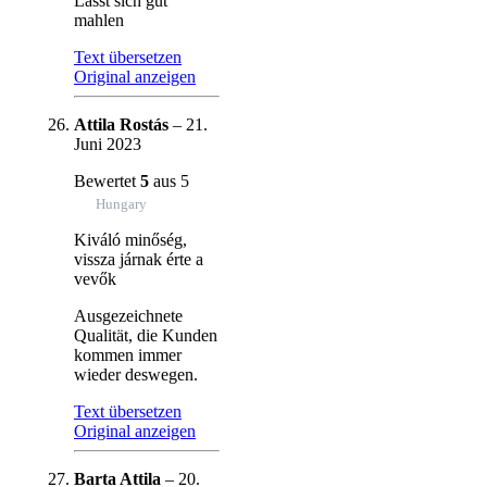
Lässt sich gut
mahlen
Text übersetzen
Original anzeigen
Attila Rostás
–
21.
Juni 2023
Bewertet
5
aus 5
Hungary
Kiváló minőség,
vissza járnak érte a
vevők
Ausgezeichnete
Qualität, die Kunden
kommen immer
wieder deswegen.
Text übersetzen
Original anzeigen
Barta Attila
–
20.