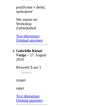
používame v dielni,
spokojnosť
Wir nutzen im
Workshop
Zufriedenheit
Text übersetzen
Original anzeigen
Gabriella Kissné
Varga
–
27. August
2024
Bewertet
5
aus 5
Hungary
szuper
super
Text übersetzen
Original anzeigen