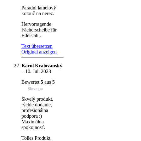
Parádní lamelový
kotouč na nerez.
Hervorragende
Fächerscheibe für
Edelstahl.
Text übersetzen
Original anzeigen
Karol Kralovanský
–
10. Juli 2023
Bewertet
5
aus 5
Slovakia
Skvelý produkt,
rýchle dodanie,
profesionálna
podpora :)
Maximálna
spokojnosť.
Tolles Produkt,