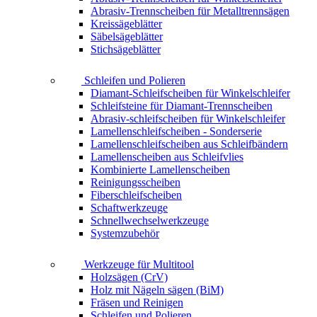
Abrasiv-Trennscheiben für Metalltrennsägen
Kreissägeblätter
Säbelsägeblätter
Stichsägeblätter
Schleifen und Polieren
Diamant-Schleifscheiben für Winkelschleifer
Schleifsteine für Diamant-Trennscheiben
Abrasiv-schleifscheiben für Winkelschleifer
Lamellenschleifscheiben - Sonderserie
Lamellenschleifscheiben aus Schleifbändern
Lamellenscheiben aus Schleifvlies
Kombinierte Lamellenscheiben
Reinigungsscheiben
Fiberschleifscheiben
Schaftwerkzeuge
Schnellwechselwerkzeuge
Systemzubehör
Werkzeuge für Multitool
Holzsägen (CrV)
Holz mit Nägeln sägen (BiM)
Fräsen und Reinigen
Schleifen und Polieren