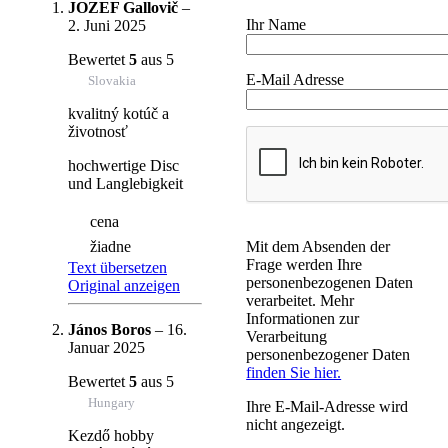
JOZEF Gallovič
–
Ihr Name
2. Juni 2025
Bewertet
5
aus 5
E-Mail Adresse
Slovakia
kvalitný kotúč a
životnosť
hochwertige Disc
und Langlebigkeit
cena
žiadne
Mit dem Absenden der
Frage werden Ihre
Text übersetzen
personenbezogenen Daten
Original anzeigen
verarbeitet. Mehr
Informationen zur
János Boros
–
16.
Verarbeitung
Januar 2025
personenbezogener Daten
finden Sie hier.
Bewertet
5
aus 5
Hungary
Ihre E-Mail-Adresse wird
nicht angezeigt.
Kezdő hobby