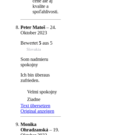
cene ale aj
kvalite a
spoľahlivosti.
Peter Matoš
–
24.
Oktober 2023
Bewertet
5
aus 5
Slovakia
Som nadmieru
spokojny
Ich bin überaus
zufrieden.
Velmi spokojny
Ziadne
Text übersetzen
Original anzeigen
Monika
Ohradzanská
–
19.