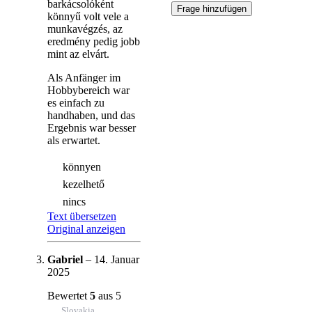
barkácsolóként
könnyű volt vele a
munkavégzés, az
eredmény pedig jobb
mint az elvárt.
Als Anfänger im
Hobbybereich war
es einfach zu
handhaben, und das
Ergebnis war besser
als erwartet.
könnyen
kezelhető
nincs
Text übersetzen
Original anzeigen
Gabriel
–
14. Januar
2025
Bewertet
5
aus 5
Slovakia