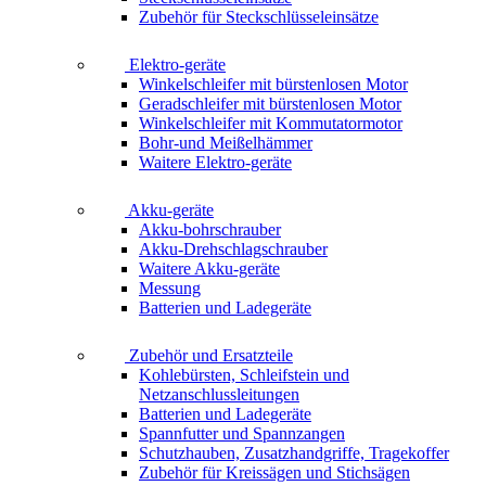
Zubehör für Steckschlüsseleinsätze
Elektro-geräte
Winkelschleifer mit bürstenlosen Motor
Geradschleifer mit bürstenlosen Motor
Winkelschleifer mit Kommutatormotor
Bohr-und Meißelhämmer
Waitere Elektro-geräte
Akku-geräte
Akku-bohrschrauber
Akku-Drehschlagschrauber
Waitere Akku-geräte
Messung
Batterien und Ladegeräte
Zubehör und Ersatzteile
Kohlebürsten, Schleifstein und
Netzanschlussleitungen
Batterien und Ladegeräte
Spannfutter und Spannzangen
Schutzhauben, Zusatzhandgriffe, Tragekoffer
Zubehör für Kreissägen und Stichsägen