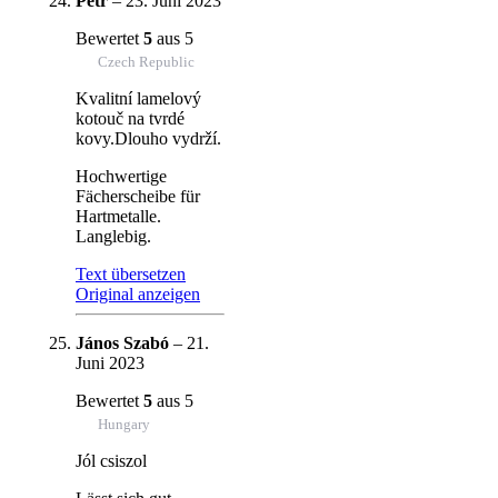
Petr
–
23. Juni 2023
Bewertet
5
aus 5
Czech Republic
Kvalitní lamelový
kotouč na tvrdé
kovy.Dlouho vydrží.
Hochwertige
Fächerscheibe für
Hartmetalle.
Langlebig.
Text übersetzen
Original anzeigen
János Szabó
–
21.
Juni 2023
Bewertet
5
aus 5
Hungary
Jól csiszol