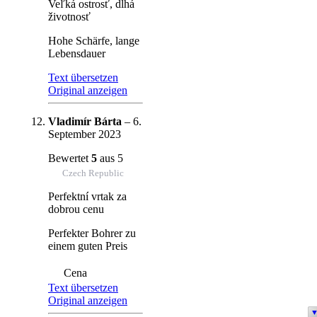
Veľká ostrosť, dlhá
životnosť
Hohe Schärfe, lange
Lebensdauer
Text übersetzen
Original anzeigen
Vladimír Bárta
–
6.
September 2023
Bewertet
5
aus 5
Czech Republic
Perfektní vrtak za
dobrou cenu
Perfekter Bohrer zu
einem guten Preis
Cena
Text übersetzen
Original anzeigen