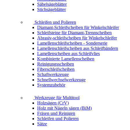
Säbelsägeblätter
Stichsägeblätter
Schleifen und Polieren
Diamant-Schleifscheiben für Winkelschleifer
Schleifsteine für Diamant-Trennscheiben
Abrasiv-schleifscheiben für Winkelschleifer
Lamellenschleifscheiben - Sonderserie
Lamellenschleifscheiben aus Schleifbändern
Lamellenscheiben aus Schleifvlies
Kombinierte Lamellenscheiben
Reinigungsscheiben
Fiberschleifscheiben
Schaftwerkzeuge
Schnellwechselwerkzeuge
Systemzubehör
Werkzeuge für Multitool
Holzsägen (CrV)
Holz mit Nägeln sägen (BiM)
Fräsen und Reinigen
Schleifen und Polieren
Sätze