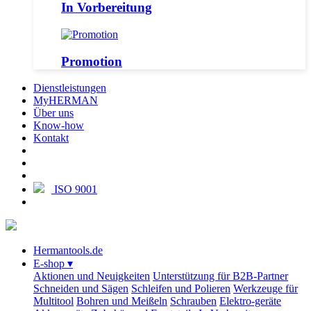
In Vorbereitung
Promotion
Dienstleistungen
MyHERMAN
Über uns
Know-how
Kontakt
ISO 9001
Hermantools.de
E-shop
▾
Aktionen und Neuigkeiten
Unterstützung für B2B-Partner
Schneiden und Sägen
Schleifen und Polieren
Werkzeuge für
Multitool
Bohren und Meißeln
Schrauben
Elektro-geräte