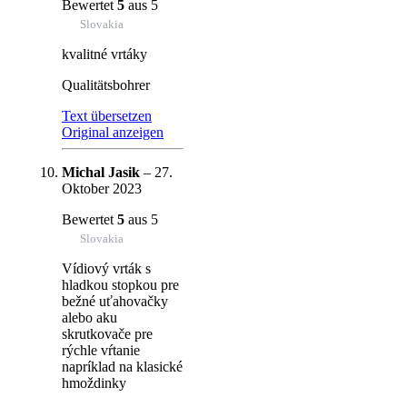
Bewertet
5
aus 5
Slovakia
kvalitné vrtáky
Qualitätsbohrer
Text übersetzen
Original anzeigen
Michal Jasik
–
27.
Oktober 2023
Bewertet
5
aus 5
Slovakia
Vídiový vrták s
hladkou stopkou pre
bežné uťahovačky
alebo aku
skrutkovače pre
rýchle vŕtanie
napríklad na klasické
hmoždinky