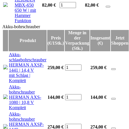
MBX-650
82,00 €
82,00
€
650 W | mit
Hammer
Funktion
Akku-bohrschrauber
Akku-bohrschrauber
Menge in
Preis
der
Insgesamt
Jetzt
Produkt
(€/1Stk.)
Verpackung
(€)
Shoppen
(Stk.)
Akku-
schlagbohrschrauber
HERMAN AXSP-
259,00 €
259,00
€
1441 | 14,4 V
mit Schlag |
Komplett
Akku-
bohrschrauber
HERMAN AXS-
144,00 €
144,00
€
1080 | 10,8 V
Komplett
Akku-
bohrschrauber
HERMAN AXSP-
274,00 €
274,00
€