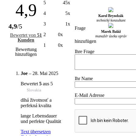
5
45x
4,9
4
5x
Karol Bryndzák
technický konzultant
3
1x
4,9
/5
Frage
Marek Baláž
2
0x
Bewertet von
51
manažér úseku opráv
Kunden
hinzufügen
1
0x
Bewertung
Ihre Frage
hinzufügen
Joe
–
28. Mai 2025
Ihr Name
Bewertet
5
aus 5
Slovakia
E-Mail Adresse
dlhá životnosť a
perfekná kvalita
lange Lebensdauer
und perfekte Qualität
Text übersetzen