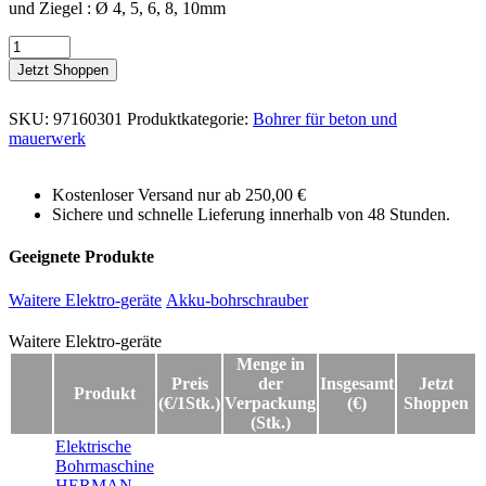
und Ziegel : Ø 4, 5, 6, 8, 10mm
Jetzt Shoppen
SKU:
97160301
Produktkategorie:
Bohrer für beton und
mauerwerk
Kostenloser Versand nur ab 250,00 €
Sichere und schnelle Lieferung innerhalb von 48 Stunden.
Geeignete Produkte
Waitere Elektro-geräte
Akku-bohrschrauber
Waitere Elektro-geräte
Waitere Elektro-geräte
Menge in
Preis
der
Insgesamt
Jetzt
Produkt
(€/1Stk.)
Verpackung
(€)
Shoppen
(Stk.)
Elektrische
Bohrmaschine
HERMAN