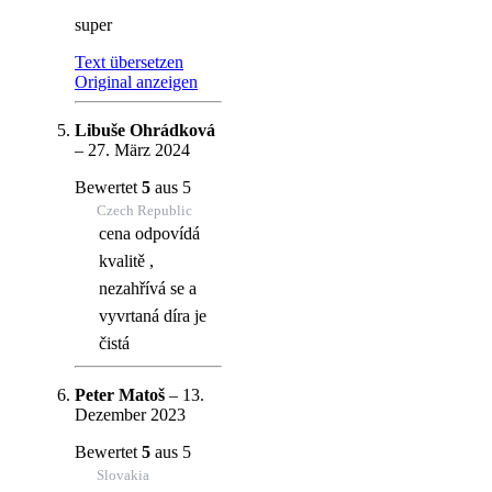
super
Text übersetzen
Original anzeigen
Libuše Ohrádková
–
27. März 2024
Bewertet
5
aus 5
Czech Republic
cena odpovídá
kvalitě ,
nezahřívá se a
vyvrtaná díra je
čistá
Peter Matoš
–
13.
Dezember 2023
Bewertet
5
aus 5
Slovakia