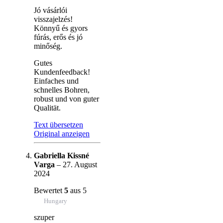
Jó vásárlói
visszajelzés!
Könnyű és gyors
fúrás, erős és jó
minőség.
Gutes
Kundenfeedback!
Einfaches und
schnelles Bohren,
robust und von guter
Qualität.
Text übersetzen
Original anzeigen
Gabriella Kissné
Varga
–
27. August
2024
Bewertet
5
aus 5
Hungary
szuper