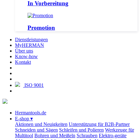
In Vorbereitung
Promotion
Dienstleistungen
MyHERMAN
Über uns
Know-how
Kontakt
ISO 9001
Hermantools.de
E-shop
▾
Aktionen und Neuigkeiten
Unterstützung für B2B-Partner
Schneiden und Sägen
Schleifen und Polieren
Werkzeuge für
Multitool
Bohren und Meißeln
Schrauben
Elektro-geräte