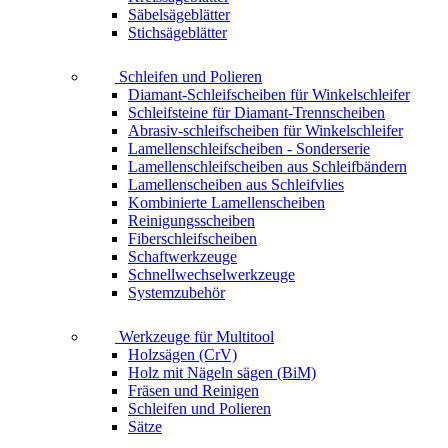
Säbelsägeblätter
Stichsägeblätter
Schleifen und Polieren
Diamant-Schleifscheiben für Winkelschleifer
Schleifsteine für Diamant-Trennscheiben
Abrasiv-schleifscheiben für Winkelschleifer
Lamellenschleifscheiben - Sonderserie
Lamellenschleifscheiben aus Schleifbändern
Lamellenscheiben aus Schleifvlies
Kombinierte Lamellenscheiben
Reinigungsscheiben
Fiberschleifscheiben
Schaftwerkzeuge
Schnellwechselwerkzeuge
Systemzubehör
Werkzeuge für Multitool
Holzsägen (CrV)
Holz mit Nägeln sägen (BiM)
Fräsen und Reinigen
Schleifen und Polieren
Sätze