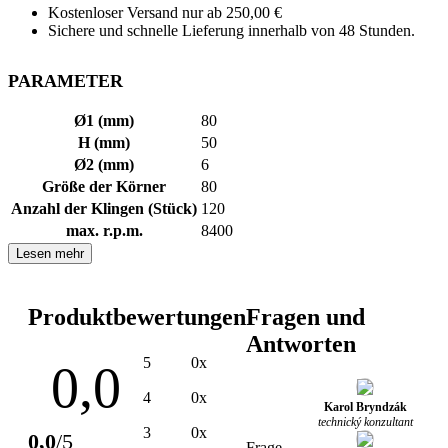
Kostenloser Versand nur ab 250,00 €
Sichere und schnelle Lieferung innerhalb von 48 Stunden.
PARAMETER
Ø1 (mm)
80
H (mm)
50
Ø2 (mm)
6
Größe der Körner
80
Anzahl der Klingen (Stück)
120
max. r.p.m.
8400
Lesen mehr
Produktbewertungen
Fragen und
Antworten
5
0x
0,0
4
0x
Karol Bryndzák
technický konzultant
3
0x
0,0
/5
Frage