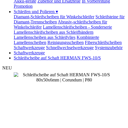
Akku-geräte
Zubehör und Ersatzteile
In Vorbereitung
Promotion
Schleifen und Polieren
▾
Diamant-Schleifscheiben für Winkelschleifer
Schleifsteine für
Diamant-Trennscheiben
Abrasiv-schleifscheiben für
Winkelschleifer
Lamellenschleifscheiben - Sonderserie
Lamellenschleifscheiben aus Schleifbändern
Lamellenscheiben aus Schleifvlies
Kombinierte
Lamellenscheiben
Reinigungsscheiben
Fiberschleifscheiben
Schaftwerkzeuge
Schnellwechselwerkzeuge
Systemzubehör
Schaftwerkzeuge
Schleifscheibe auf Schaft HERMAN FWS-10/S
NEU