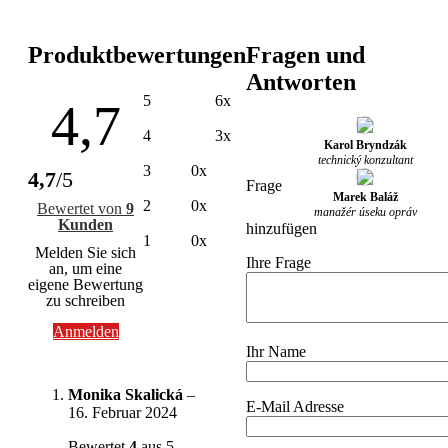
Produktbewertungen
Fragen und
Antworten
5
6x
4,7
4
3x
Karol Bryndzák
technický konzultant
3
0x
4,7
/5
Frage
Marek Baláž
2
0x
Bewertet von
9
manažér úseku opráv
Kunden
hinzufügen
1
0x
Melden Sie sich
Ihre Frage
an, um eine
eigene Bewertung
zu schreiben
Anmelden
Ihr Name
Monika Skalická
–
E-Mail Adresse
16. Februar 2024
Bewertet
4
aus 5