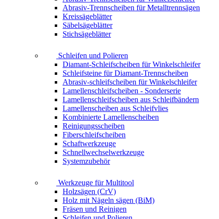
Abrasiv-Trennscheiben für Metalltrennsägen
Kreissägeblätter
Säbelsägeblätter
Stichsägeblätter
Schleifen und Polieren
Diamant-Schleifscheiben für Winkelschleifer
Schleifsteine für Diamant-Trennscheiben
Abrasiv-schleifscheiben für Winkelschleifer
Lamellenschleifscheiben - Sonderserie
Lamellenschleifscheiben aus Schleifbändern
Lamellenscheiben aus Schleifvlies
Kombinierte Lamellenscheiben
Reinigungsscheiben
Fiberschleifscheiben
Schaftwerkzeuge
Schnellwechselwerkzeuge
Systemzubehör
Werkzeuge für Multitool
Holzsägen (CrV)
Holz mit Nägeln sägen (BiM)
Fräsen und Reinigen
Schleifen und Polieren