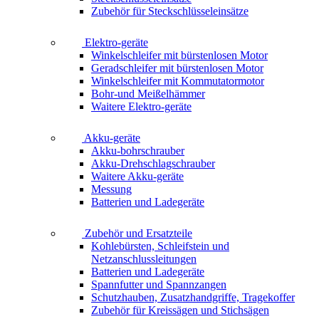
Zubehör für Steckschlüsseleinsätze
Elektro-geräte
Winkelschleifer mit bürstenlosen Motor
Geradschleifer mit bürstenlosen Motor
Winkelschleifer mit Kommutatormotor
Bohr-und Meißelhämmer
Waitere Elektro-geräte
Akku-geräte
Akku-bohrschrauber
Akku-Drehschlagschrauber
Waitere Akku-geräte
Messung
Batterien und Ladegeräte
Zubehör und Ersatzteile
Kohlebürsten, Schleifstein und
Netzanschlussleitungen
Batterien und Ladegeräte
Spannfutter und Spannzangen
Schutzhauben, Zusatzhandgriffe, Tragekoffer
Zubehör für Kreissägen und Stichsägen