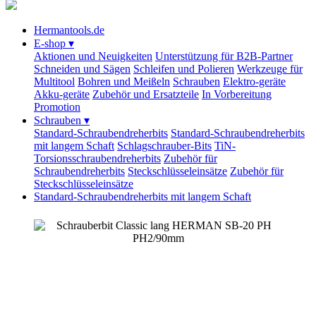
Hermantools.de
E-shop
▾
Aktionen und Neuigkeiten
Unterstützung für B2B-Partner
Schneiden und Sägen
Schleifen und Polieren
Werkzeuge für
Multitool
Bohren und Meißeln
Schrauben
Elektro-geräte
Akku-geräte
Zubehör und Ersatzteile
In Vorbereitung
Promotion
Schrauben
▾
Standard-Schraubendreherbits
Standard-Schraubendreherbits
mit langem Schaft
Schlagschrauber-Bits
TiN-
Torsionsschraubendreherbits
Zubehör für
Schraubendreherbits
Steckschlüsseleinsätze
Zubehör für
Steckschlüsseleinsätze
Standard-Schraubendreherbits mit langem Schaft