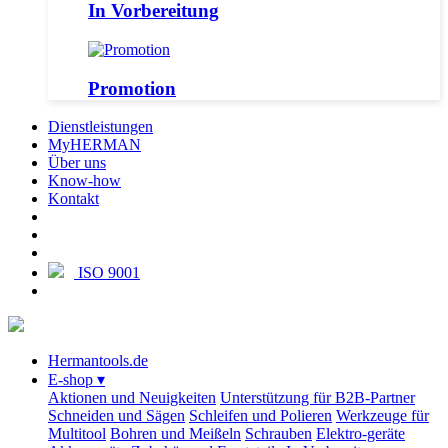
In Vorbereitung
Promotion
Dienstleistungen
MyHERMAN
Über uns
Know-how
Kontakt
ISO 9001
Hermantools.de
E-shop
▾
Aktionen und Neuigkeiten
Unterstützung für B2B-Partner
Schneiden und Sägen
Schleifen und Polieren
Werkzeuge für
Multitool
Bohren und Meißeln
Schrauben
Elektro-geräte