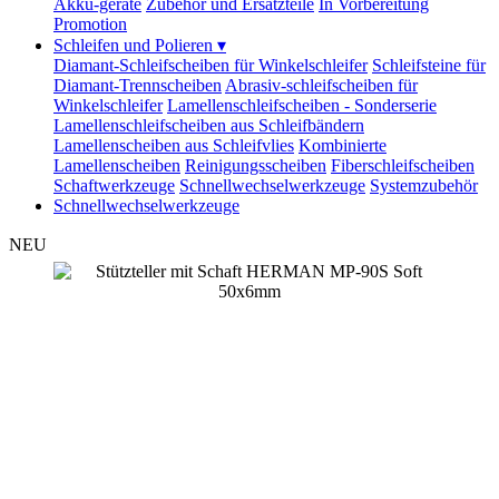
Akku-geräte
Zubehör und Ersatzteile
In Vorbereitung
Promotion
Schleifen und Polieren
▾
Diamant-Schleifscheiben für Winkelschleifer
Schleifsteine für
Diamant-Trennscheiben
Abrasiv-schleifscheiben für
Winkelschleifer
Lamellenschleifscheiben - Sonderserie
Lamellenschleifscheiben aus Schleifbändern
Lamellenscheiben aus Schleifvlies
Kombinierte
Lamellenscheiben
Reinigungsscheiben
Fiberschleifscheiben
Schaftwerkzeuge
Schnellwechselwerkzeuge
Systemzubehör
Schnellwechselwerkzeuge
NEU