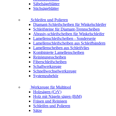
Säbelsägeblätter
Stichsägeblätter
Schleifen und Polieren
Diamant-Schleifscheiben für Winkelschleifer
Schleifsteine für Diamant-Trennscheiben
Abrasiv-schleifscheiben für Winkelschleifer
Lamellenschleifscheiben - Sonderserie
Lamellenschleifscheiben aus Schleifbändern
Lamellenscheiben aus Schleifvlies
Kombinierte Lamellenscheiben
Reinigungsscheiben
Fiberschleifscheiben
Schaftwerkzeuge
Schnellwechselwerkzeuge
Systemzubehör
Werkzeuge für Multitool
Holzsägen (CrV)
Holz mit Nägeln sägen (BiM)
Fräsen und Reinigen
Schleifen und Polieren
Sätze