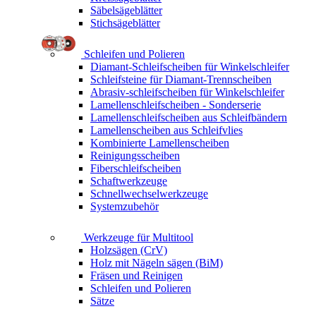
Säbelsägeblätter
Stichsägeblätter
Schleifen und Polieren
Diamant-Schleifscheiben für Winkelschleifer
Schleifsteine für Diamant-Trennscheiben
Abrasiv-schleifscheiben für Winkelschleifer
Lamellenschleifscheiben - Sonderserie
Lamellenschleifscheiben aus Schleifbändern
Lamellenscheiben aus Schleifvlies
Kombinierte Lamellenscheiben
Reinigungsscheiben
Fiberschleifscheiben
Schaftwerkzeuge
Schnellwechselwerkzeuge
Systemzubehör
Werkzeuge für Multitool
Holzsägen (CrV)
Holz mit Nägeln sägen (BiM)
Fräsen und Reinigen
Schleifen und Polieren
Sätze