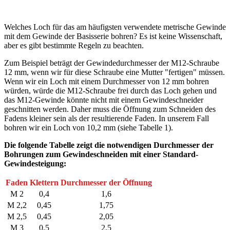
Welches Loch für das am häufigsten verwendete metrische Gewinde
mit dem Gewinde der Basisserie bohren? Es ist keine Wissenschaft,
aber es gibt bestimmte Regeln zu beachten.
Zum Beispiel beträgt der Gewindedurchmesser der M12-Schraube
12 mm, wenn wir für diese Schraube eine Mutter "fertigen" müssen.
Wenn wir ein Loch mit einem Durchmesser von 12 mm bohren
würden, würde die M12-Schraube frei durch das Loch gehen und
das M12-Gewinde könnte nicht mit einem Gewindeschneider
geschnitten werden. Daher muss die Öffnung zum Schneiden des
Fadens kleiner sein als der resultierende Faden. In unserem Fall
bohren wir ein Loch von 10,2 mm (siehe Tabelle 1).
Die folgende Tabelle zeigt die notwendigen Durchmesser der
Bohrungen zum Gewindeschneiden mit einer Standard-
Gewindesteigung:
Faden
Klettern
Durchmesser der Öffnung
M 2
0,4
1,6
M 2,2
0,45
1,75
M 2,5
0,45
2,05
M 3
0,5
2,5