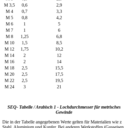
M 3,5
0,6
2,9
M 4
0,7
3,3
M 5
0,8
4,2
M 6
1
5
M 7
1
6
M 8
1,25
6,8
M 10
1,5
8,5
M 12
1,75
10,2
M 14
2
12
M 16
2
14
M 18
2,5
15,5
M 20
2,5
17,5
M 22
2,5
19,5
M 24
3
21
SEQ- Tabelle / Arabisch 1 - Lochdurchmesser für metrisches
Gewinde
Die in der Tabelle angegebenen Werte gelten für Materialien wie z
Stahl, Aluminium und Kupfer. Bei anderen Werkstoffen (Gusseisen,