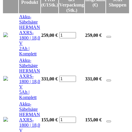
Produkt
(€/1Stk.)
Verpackung
(€)
Shoppen
(Stk.)
Akku-
Säbelsäge
HERMAN
AXRS-
259,00 €
259,00
€
1800 | 18,0
V
2Ah |
Komplett
Akku-
Säbelsäge
HERMAN
AXRS-
331,00 €
331,00
€
1800 | 18,0
V
5Ah |
Komplett
Akku-
Säbelsäge
HERMAN
AXRS-
155,00 €
155,00
€
1800 | 18,0
V