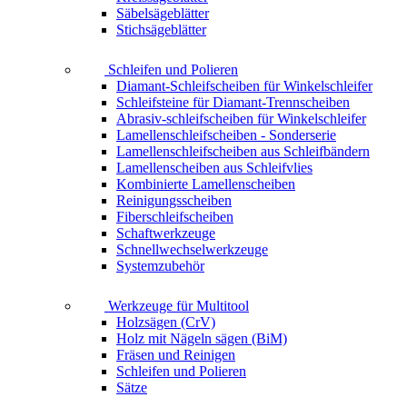
Säbelsägeblätter
Stichsägeblätter
Schleifen und Polieren
Diamant-Schleifscheiben für Winkelschleifer
Schleifsteine für Diamant-Trennscheiben
Abrasiv-schleifscheiben für Winkelschleifer
Lamellenschleifscheiben - Sonderserie
Lamellenschleifscheiben aus Schleifbändern
Lamellenscheiben aus Schleifvlies
Kombinierte Lamellenscheiben
Reinigungsscheiben
Fiberschleifscheiben
Schaftwerkzeuge
Schnellwechselwerkzeuge
Systemzubehör
Werkzeuge für Multitool
Holzsägen (CrV)
Holz mit Nägeln sägen (BiM)
Fräsen und Reinigen
Schleifen und Polieren
Sätze