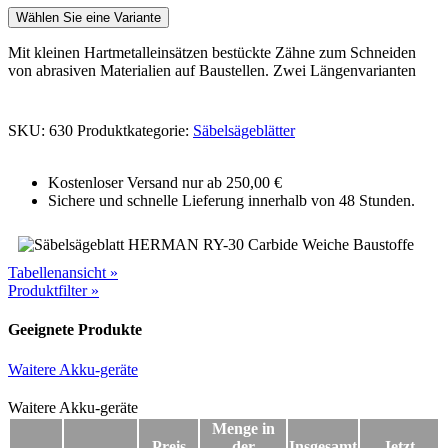
Wählen Sie eine Variante
Mit kleinen Hartmetalleinsätzen bestückte Zähne zum Schneiden
von abrasiven Materialien auf Baustellen. Zwei Längenvarianten
SKU:
630
Produktkategorie:
Säbelsägeblätter
Kostenloser Versand nur ab 250,00 €
Sichere und schnelle Lieferung innerhalb von 48 Stunden.
Tabellenansicht »
Produktfilter »
Geeignete Produkte
Waitere Akku-geräte
Waitere Akku-geräte
Waitere Akku-geräte
Menge in
Preis
der
Insgesamt
Jetzt