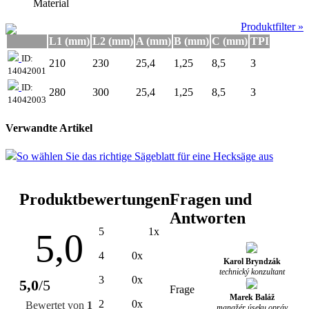
Material
Produktfilter »
L1 (mm)
L2 (mm)
A (mm)
B (mm)
C (mm)
TPI
ID:
210
230
25,4
1,25
8,5
3
14042001
ID:
280
300
25,4
1,25
8,5
3
14042003
Verwandte Artikel
So wählen Sie das richtige Sägeblatt für eine Hecksäge aus
Produktbewertungen
Fragen und
Antworten
5
1x
5,0
4
0x
Karol Bryndzák
technický konzultant
3
0x
5,0
/5
Frage
Marek Baláž
2
0x
Bewertet von
1
manažér úseku opráv