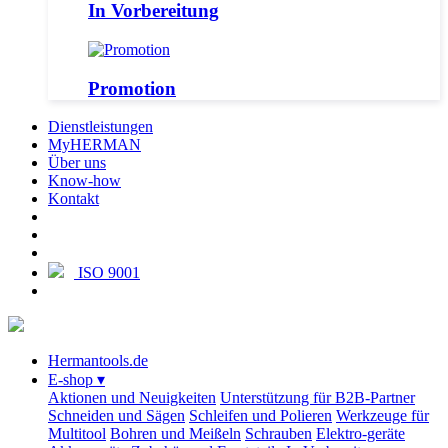
In Vorbereitung
Promotion
Dienstleistungen
MyHERMAN
Über uns
Know-how
Kontakt
ISO 9001
Hermantools.de
E-shop
▾
Aktionen und Neuigkeiten
Unterstützung für B2B-Partner
Schneiden und Sägen
Schleifen und Polieren
Werkzeuge für
Multitool
Bohren und Meißeln
Schrauben
Elektro-geräte