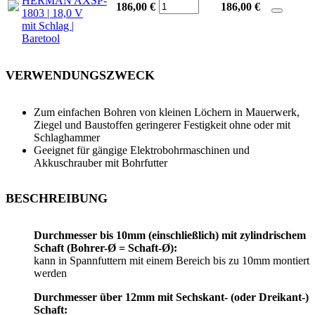
HERMAN AXSP-
186,00 €
186,00
€
1803 | 18,0 V
mit Schlag |
Baretool
VERWENDUNGSZWECK
Zum einfachen Bohren von kleinen Löchern in Mauerwerk,
Ziegel und Baustoffen geringerer Festigkeit ohne oder mit
Schlaghammer
Geeignet für gängige Elektrobohrmaschinen und
Akkuschrauber mit Bohrfutter
BESCHREIBUNG
Durchmesser bis 10mm (einschließlich) mit zylindrischem
Schaft (Bohrer-Ø = Schaft-Ø):
kann in Spannfuttern mit einem Bereich bis zu 10mm montiert
werden
Durchmesser über 12mm mit Sechskant- (oder Dreikant-)
Schaft: