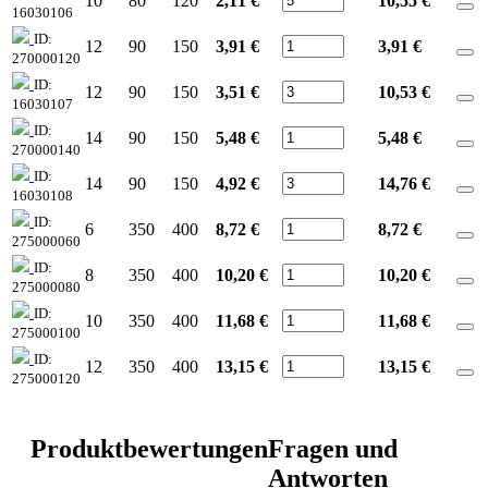
10
80
120
2,11 €
10,55
€
16030106
ID:
12
90
150
3,91 €
3,91
€
270000120
ID:
12
90
150
3,51 €
10,53
€
16030107
ID:
14
90
150
5,48 €
5,48
€
270000140
ID:
14
90
150
4,92 €
14,76
€
16030108
ID:
6
350
400
8,72 €
8,72
€
275000060
ID:
8
350
400
10,20 €
10,20
€
275000080
ID:
10
350
400
11,68 €
11,68
€
275000100
ID:
12
350
400
13,15 €
13,15
€
275000120
Produktbewertungen
Fragen und
Antworten