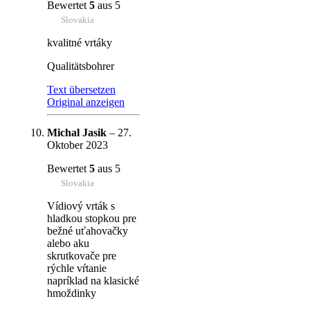
Bewertet
5
aus 5
Slovakia
kvalitné vrtáky
Qualitätsbohrer
Text übersetzen
Original anzeigen
Michal Jasik
–
27.
Oktober 2023
Bewertet
5
aus 5
Slovakia
Vídiový vrták s
hladkou stopkou pre
bežné uťahovačky
alebo aku
skrutkovače pre
rýchle vŕtanie
napríklad na klasické
hmoždinky