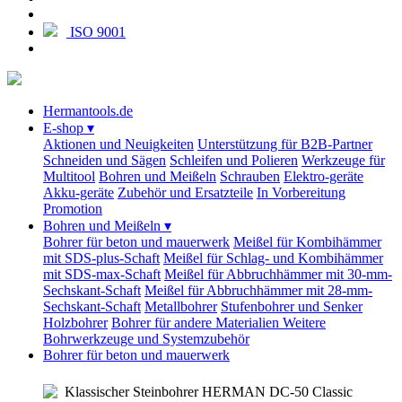
ISO 9001
Hermantools.de
E-shop
▾
Aktionen und Neuigkeiten
Unterstützung für B2B-Partner
Schneiden und Sägen
Schleifen und Polieren
Werkzeuge für
Multitool
Bohren und Meißeln
Schrauben
Elektro-geräte
Akku-geräte
Zubehör und Ersatzteile
In Vorbereitung
Promotion
Bohren und Meißeln
▾
Bohrer für beton und mauerwerk
Meißel für Kombihämmer
mit SDS-plus-Schaft
Meißel für Schlag- und Kombihämmer
mit SDS-max-Schaft
Meißel für Abbruchhämmer mit 30-mm-
Sechskant-Schaft
Meißel für Abbruchhämmer mit 28-mm-
Sechskant-Schaft
Metallbohrer
Stufenbohrer und Senker
Holzbohrer
Bohrer für andere Materialien
Weitere
Bohrwerkzeuge und Systemzubehör
Bohrer für beton und mauerwerk