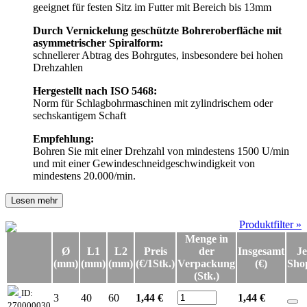
geeignet für festen Sitz im Futter mit Bereich bis 13mm
Durch Vernickelung geschützte Bohreroberfläche mit
asymmetrischer Spiralform:
schnellerer Abtrag des Bohrgutes, insbesondere bei hohen
Drehzahlen
Hergestellt nach ISO 5468:
Norm für Schlagbohrmaschinen mit zylindrischem oder
sechskantigem Schaft
Empfehlung:
Bohren Sie mit einer Drehzahl von mindestens 1500 U/min
und mit einer Gewindeschneidgeschwindigkeit von
mindestens 20.000/min.
Lesen mehr
Produktfilter »
Menge in
Ø
L1
L2
Preis
der
Insgesamt
Je
(mm)
(mm)
(mm)
(€/1Stk.)
Verpackung
(€)
Sho
(Stk.)
ID:
3
40
60
1,44 €
1,44
€
270000030