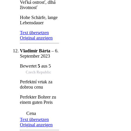
Veľká ostrosť, dlhá
životnosť
Hohe Schärfe, lange
Lebensdauer
Text übersetzen
Original anzeigen
Vladimír Bárta
–
6.
September 2023
Bewertet
5
aus 5
Czech Republic
Perfektní vrtak za
dobrou cenu
Perfekter Bohrer zu
einem guten Preis
Cena
Text übersetzen
Original anzeigen