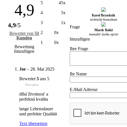
5
45x
4,9
4
5x
Karol Bryndzák
technický konzultant
3
1x
4,9
/5
Frage
Marek Baláž
2
0x
Bewertet von
51
manažér úseku opráv
Kunden
hinzufügen
1
0x
Bewertung
Ihre Frage
hinzufügen
Joe
–
28. Mai 2025
Ihr Name
Bewertet
5
aus 5
Slovakia
E-Mail Adresse
dlhá životnosť a
perfekná kvalita
lange Lebensdauer
und perfekte Qualität
Text übersetzen