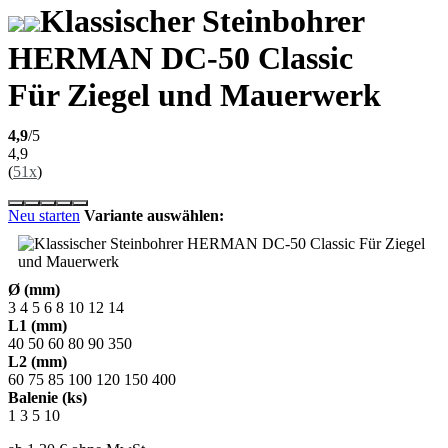
Klassischer Steinbohrer
HERMAN DC-50 Classic
Für Ziegel und Mauerwerk
4,9
/5
4,9
(
51x
)
Neu starten
Variante auswählen:
Ø (mm)
3
4
5
6
8
10
12
14
L1 (mm)
40
50
60
80
90
350
L2 (mm)
60
75
85
100
120
150
400
Balenie (ks)
1
3
5
10