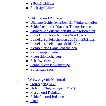
Säbelsägeblätter
Stichsägeblätter
Schleifen und Polieren
Diamant-Schleifscheiben für Winkelschleifer
Schleifsteine für Diamant-Trennscheiben
Abrasiv-schleifscheiben für Winkelschleifer
Lamellenschleifscheiben - Sonderserie
Lamellenschleifscheiben aus Schleifbändern
Lamellenscheiben aus Schleifvlies
Kombinierte Lamellenscheiben
Reinigungsscheiben
Fiberschleifscheiben
Schaftwerkzeuge
Schnellwechselwerkzeuge
Systemzubehör
Werkzeuge für Multitool
Holzsägen (CrV)
Holz mit Nägeln sägen (BiM)
Fräsen und Reinigen
Schleifen und Polieren
Sätze