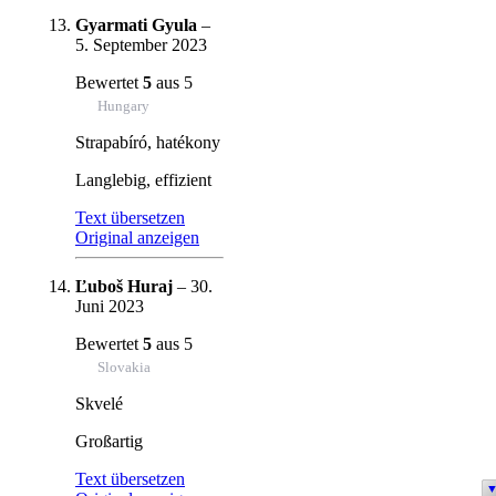
Gyarmati Gyula
–
5. September 2023
Bewertet
5
aus 5
Hungary
Strapabíró, hatékony
Langlebig, effizient
Text übersetzen
Original anzeigen
Ľuboš Huraj
–
30.
Juni 2023
Bewertet
5
aus 5
Slovakia
Skvelé
Großartig
Text übersetzen