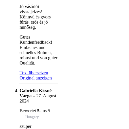
Jó vásárlói
visszajelzés!
Könnyű és gyors
fúrás, erős és jó
minőség.
Gutes
Kundenfeedback!
Einfaches und
schnelles Bohren,
robust und von guter
Qualität.
Text übersetzen
Original anzeigen
Gabriella Kissné
Varga
–
27. August
2024
Bewertet
5
aus 5
Hungary
szuper