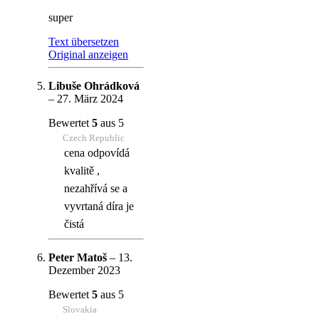
super
Text übersetzen
Original anzeigen
Libuše Ohrádková
–
27. März 2024
Bewertet
5
aus 5
Czech Republic
cena odpovídá
kvalitě ,
nezahřívá se a
vyvrtaná díra je
čistá
Peter Matoš
–
13.
Dezember 2023
Bewertet
5
aus 5
Slovakia