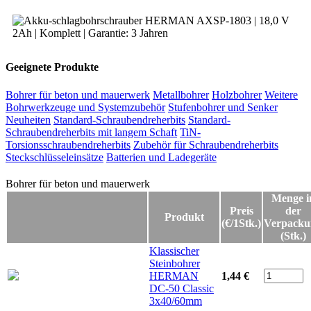
Geeignete Produkte
Bohrer für beton und mauerwerk
Metallbohrer
Holzbohrer
Weitere
Bohrwerkzeuge und Systemzubehör
Stufenbohrer und Senker
Neuheiten
Standard-Schraubendreherbits
Standard-
Schraubendreherbits mit langem Schaft
TiN-
Torsionsschraubendreherbits
Zubehör für Schraubendreherbits
Steckschlüsseleinsätze
Batterien und Ladegeräte
Bohrer für beton und mauerwerk
Bohrer für beton und mauerwerk
Menge i
Preis
der
Produkt
(€/1Stk.)
Verpacku
(Stk.)
Klassischer
Steinbohrer
HERMAN
1,44 €
DC-50 Classic
3x40/60mm