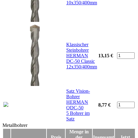
10x350/400mm
Klassischer
Steinbohrer
HERMAN
13,15 €
DC-50 Classic
12x350/400mm
Satz Vision-
Bohrer
HERMAN
8,77 €
QDC-50
5 Bohrer im
Satz
Metallbohrer
Metallbohrer
Menge in
Preis
der
Insgesamt
Jetzt