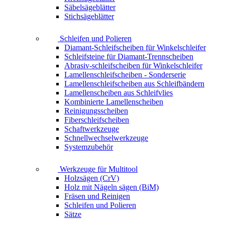
Säbelsägeblätter
Stichsägeblätter
Schleifen und Polieren
Diamant-Schleifscheiben für Winkelschleifer
Schleifsteine für Diamant-Trennscheiben
Abrasiv-schleifscheiben für Winkelschleifer
Lamellenschleifscheiben - Sonderserie
Lamellenschleifscheiben aus Schleifbändern
Lamellenscheiben aus Schleifvlies
Kombinierte Lamellenscheiben
Reinigungsscheiben
Fiberschleifscheiben
Schaftwerkzeuge
Schnellwechselwerkzeuge
Systemzubehör
Werkzeuge für Multitool
Holzsägen (CrV)
Holz mit Nägeln sägen (BiM)
Fräsen und Reinigen
Schleifen und Polieren
Sätze