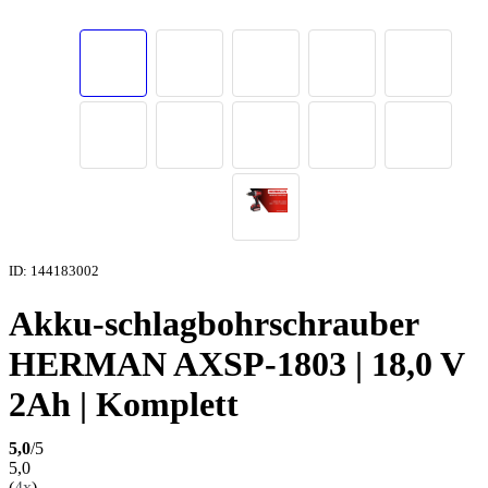
ID: 144183002
Akku-schlagbohrschrauber
HERMAN AXSP-1803 | 18,0 V
2Ah | Komplett
5,0
/5
5,0
(
4x
)