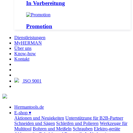
In Vorbereitung
Promotion
Dienstleistungen
MyHERMAN
Über uns
Know-how
Kontakt
ISO 9001
Hermantools.de
E-shop
▾
Aktionen und Neuigkeiten
Unterstützung für B2B-Partner
Schneiden und Sägen
Schleifen und Polieren
Werkzeuge für
Multitool
Bohren und Meißeln
Schrauben
Elektro-geräte