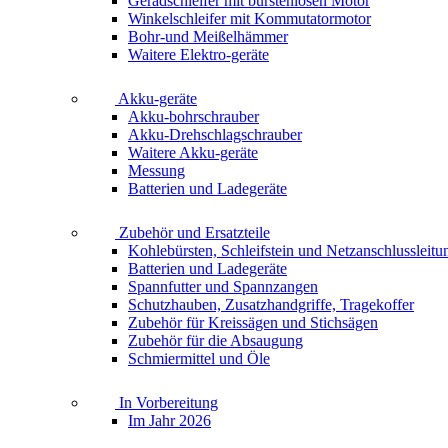
Geradschleifer mit bürstenlosen Motor
Winkelschleifer mit Kommutatormotor
Bohr-und Meißelhämmer
Waitere Elektro-geräte
Akku-geräte
Akku-bohrschrauber
Akku-Drehschlagschrauber
Waitere Akku-geräte
Messung
Batterien und Ladegeräte
Zubehör und Ersatzteile
Kohlebürsten, Schleifstein und Netzanschlussleitu
Batterien und Ladegeräte
Spannfutter und Spannzangen
Schutzhauben, Zusatzhandgriffe, Tragekoffer
Zubehör für Kreissägen und Stichsägen
Zubehör für die Absaugung
Schmiermittel und Öle
In Vorbereitung
Im Jahr 2026