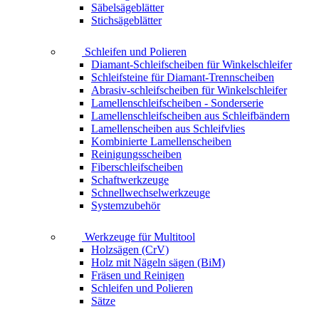
Säbelsägeblätter
Stichsägeblätter
Schleifen und Polieren
Diamant-Schleifscheiben für Winkelschleifer
Schleifsteine für Diamant-Trennscheiben
Abrasiv-schleifscheiben für Winkelschleifer
Lamellenschleifscheiben - Sonderserie
Lamellenschleifscheiben aus Schleifbändern
Lamellenscheiben aus Schleifvlies
Kombinierte Lamellenscheiben
Reinigungsscheiben
Fiberschleifscheiben
Schaftwerkzeuge
Schnellwechselwerkzeuge
Systemzubehör
Werkzeuge für Multitool
Holzsägen (CrV)
Holz mit Nägeln sägen (BiM)
Fräsen und Reinigen
Schleifen und Polieren
Sätze