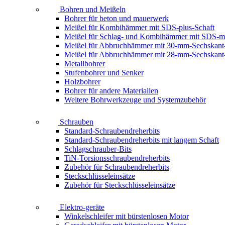
Bohren und Meißeln
Bohrer für beton und mauerwerk
Meißel für Kombihämmer mit SDS-plus-Schaft
Meißel für Schlag- und Kombihämmer mit SDS-m
Meißel für Abbruchhämmer mit 30-mm-Sechskant
Meißel für Abbruchhämmer mit 28-mm-Sechskant
Metallbohrer
Stufenbohrer und Senker
Holzbohrer
Bohrer für andere Materialien
Weitere Bohrwerkzeuge und Systemzubehör
Schrauben
Standard-Schraubendreherbits
Standard-Schraubendreherbits mit langem Schaft
Schlagschrauber-Bits
TiN-Torsionsschraubendreherbits
Zubehör für Schraubendreherbits
Steckschlüsseleinsätze
Zubehör für Steckschlüsseleinsätze
Elektro-geräte
Winkelschleifer mit bürstenlosen Motor