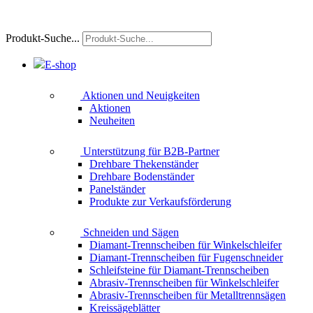
Produkt-Suche...
E-shop
Aktionen und Neuigkeiten
Aktionen
Neuheiten
Unterstützung für B2B-Partner
Drehbare Thekenständer
Drehbare Bodenständer
Panelständer
Produkte zur Verkaufsförderung
Schneiden und Sägen
Diamant-Trennscheiben für Winkelschleifer
Diamant-Trennscheiben für Fugenschneider
Schleifsteine für Diamant-Trennscheiben
Abrasiv-Trennscheiben für Winkelschleifer
Abrasiv-Trennscheiben für Metalltrennsägen
Kreissägeblätter