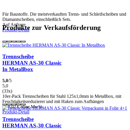
Für Baustoffe. Die meistverkauften Trenn- und Schleifscheiben und
Diamantscheiben, einschließlich Sets.
Auf Anfrage
Produkte zur Verkaufsförderung
Produkt-Detail
Trennscheibe
HERMAN AS-30 Classic
In Metallbox
5,0
/5
5,0
(33x)
10er-Pack Trennscheiben für Stahl 125x1,0mm in Metallbox, mit
Feuchtigkeitsreduzierer und mit Haken zum Aufhängen
ab 8,02
€
ohne MwSt.
Produkt-Detail
Trennscheibe
HERMAN AS-30 Classic