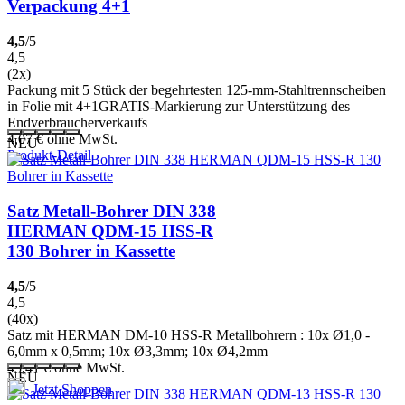
Verpackung 4+1
4,5
/5
4,5
(2x)
Packung mit 5 Stück der begehrtesten 125-mm-Stahltrennscheiben
in Folie mit 4+1GRATIS-Markierung zur Unterstützung des
Endverbraucherverkaufs
4,07
€
ohne MwSt.
NEU
Produkt-Detail
Satz Metall-Bohrer DIN 338
HERMAN QDM-15 HSS-R
130 Bohrer in Kassette
4,5
/5
4,5
(40x)
Satz mit HERMAN DM-10 HSS-R Metallbohrern : 10x Ø1,0 -
6,0mm x 0,5mm; 10x Ø3,3mm; 10x Ø4,2mm
43,41
€
ohne MwSt.
NEU
Jetzt Shoppen