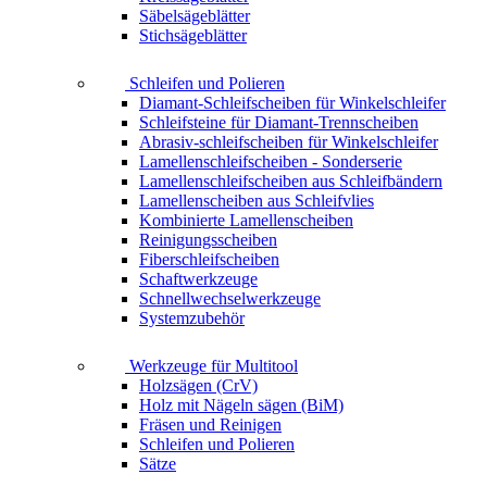
Säbelsägeblätter
Stichsägeblätter
Schleifen und Polieren
Diamant-Schleifscheiben für Winkelschleifer
Schleifsteine für Diamant-Trennscheiben
Abrasiv-schleifscheiben für Winkelschleifer
Lamellenschleifscheiben - Sonderserie
Lamellenschleifscheiben aus Schleifbändern
Lamellenscheiben aus Schleifvlies
Kombinierte Lamellenscheiben
Reinigungsscheiben
Fiberschleifscheiben
Schaftwerkzeuge
Schnellwechselwerkzeuge
Systemzubehör
Werkzeuge für Multitool
Holzsägen (CrV)
Holz mit Nägeln sägen (BiM)
Fräsen und Reinigen
Schleifen und Polieren
Sätze