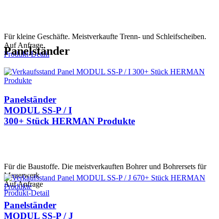
Für kleine Geschäfte. Meistverkaufte Trenn- und Schleifscheiben.
Auf Anfrage
Panelständer
Produkt-Detail
Panelständer
MODUL SS-P / I
300+ Stück HERMAN Produkte
Für die Baustoffe. Die meistverkauften Bohrer und Bohrersets für
Mauerwerk
Auf Anfrage
Produkt-Detail
Panelständer
MODUL SS-P / J