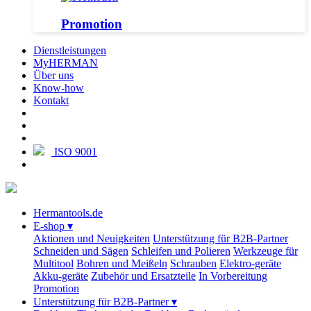
Promotion
Dienstleistungen
MyHERMAN
Über uns
Know-how
Kontakt
ISO 9001
Hermantools.de
E-shop
▾
Aktionen und Neuigkeiten
Unterstützung für B2B-Partner
Schneiden und Sägen
Schleifen und Polieren
Werkzeuge für
Multitool
Bohren und Meißeln
Schrauben
Elektro-geräte
Akku-geräte
Zubehör und Ersatzteile
In Vorbereitung
Promotion
Unterstützung für B2B-Partner
▾