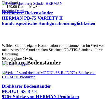
Bestellung
ab 159,00
€
ohne MwSt.
Produkt-Detail
Drehbarer Thekenständer
HERMAN PB-75 VARIETY II
kundenspezifische Konfigurationsmöglichkeiten
Wählen Sie Ihre eigene Kombination von Instrumenten im Wert von
mindestens 300 € und erhalten Sie einen GRATIS-Ständer zu Ihrer
Bestellung
69,00
€
ohne MwSt.
Drehbare Bodenständer
Jetzt Shoppen
Drehbarer Bodenständer
MODUL SS-R / E
970+ Stücke von HERMAN Produkten